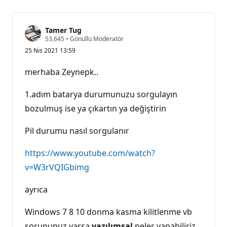
Tamer Tug
S
53,645
•
Gönüllü Moderatör
a
25 Nis 2021 13:59
y
g
ı
merhaba Zeynepk..
n
l
ı
1.adım batarya durumunuzu sorgulayın
k
p
bozulmuş ise ya çıkartın ya değiştirin
u
a
Pil durumu nasıl sorgulanır
n
ı
https://www.youtube.com/watch?
v=W3rVQIGbimg
ayrıca
Windows 7 8 10 donma kasma kilitlenme vb
sorununuz varsa
yazılımsal
neler yapabiliriz