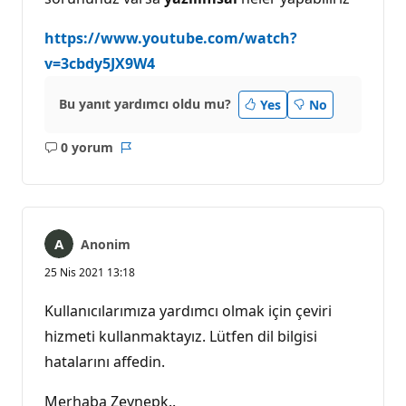
https://www.youtube.com/watch?
v=3cbdy5JX9W4
Bu yanıt yardımcı oldu mu?
Yes
No
0 yorum
Açıklama
Rapor
yok
Anonim
25 Nis 2021 13:18
Kullanıcılarımıza yardımcı olmak için çeviri
hizmeti kullanmaktayız. Lütfen dil bilgisi
hatalarını affedin.
Merhaba Zeynepk..