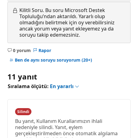
Kilitli Soru.
Bu soru Microsoft Destek
Topluluğu’ndan aktarıldı. Yararlı olup
olmadığını belirtmek için oy verebilirsiniz
ancak yorum veya yanıt ekleyemez ya da
soruyu takip edemezsiniz.
0 yorum
Rapor
Açıklama
yok
Ben de aynı soruyu soruyorum
(20+)
11 yanıt
Sıralama ölçütü:
En yararlı
Silindi
Bu yanıt, Kullanım Kurallarımızın ihlali
nedeniyle silindi. Yanıt, eylem
gerçekleştirilmeden önce otomatik algılama