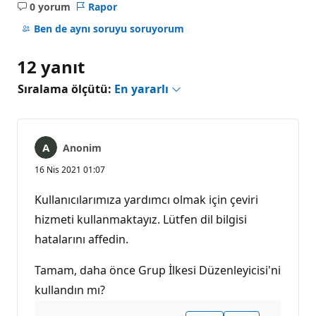
0 yorum
Rapor
Açıklama
yok
Ben de aynı soruyu soruyorum
12 yanıt
Sıralama ölçütü:
En yararlı
Anonim
16 Nis 2021 01:07
Kullanıcılarımıza yardımcı olmak için çeviri
hizmeti kullanmaktayız. Lütfen dil bilgisi
hatalarını affedin.
Tamam, daha önce Grup İlkesi Düzenleyicisi'ni
kullandın mı?