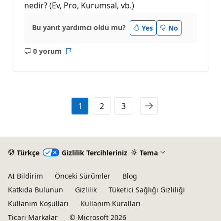
nedir? (Ev, Pro, Kurumsal, vb.)
Bu yanıt yardımcı oldu mu?
Yes
No
0 yorum
Açıklama
Rapor
yok
1
2
3
Türkçe
Gizlilik Tercihleriniz
Tema
AI Bildirim
Önceki Sürümler
Blog
Katkıda Bulunun
Gizlilik
Tüketici Sağlığı Gizliliği
Kullanım Koşulları
Kullanım Kuralları
Ticari Markalar
© Microsoft 2026