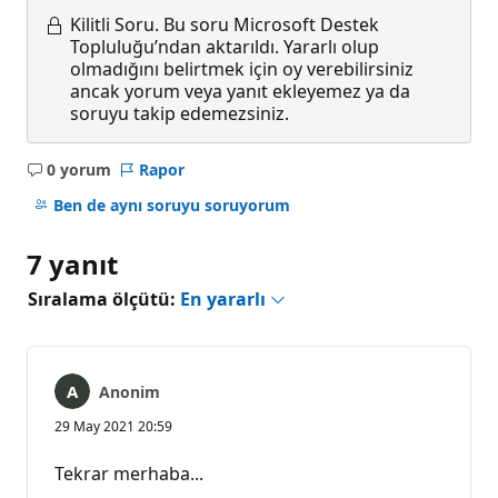
Kilitli Soru.
Bu soru Microsoft Destek
Topluluğu’ndan aktarıldı. Yararlı olup
olmadığını belirtmek için oy verebilirsiniz
ancak yorum veya yanıt ekleyemez ya da
soruyu takip edemezsiniz.
0 yorum
Rapor
Açıklama
yok
Ben de aynı soruyu soruyorum
7 yanıt
Sıralama ölçütü:
En yararlı
Anonim
29 May 2021 20:59
Tekrar merhaba...