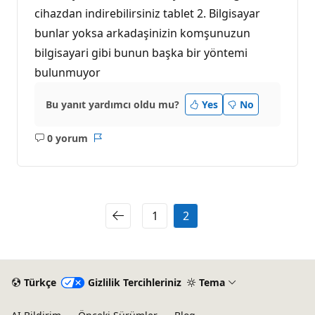
cihazdan indirebilirsiniz tablet 2. Bilgisayar
bunlar yoksa arkadaşinizin komşunuzun
bilgisayari gibi bunun başka bir yöntemi
bulunmuyor
Bu yanıt yardımcı oldu mu?
Yes
No
0 yorum
Açıklama
Rapor
yok
1
2
Türkçe
Gizlilik Tercihleriniz
Tema