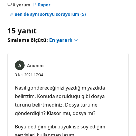
0 yorum
Rapor
Açıklama
yok
Ben de aynı soruyu soruyorum
(5)
15 yanıt
Sıralama ölçütü:
En yararlı
Anonim
3 Nis 2021 17:34
Nasıl göndereceğinizi yazdığım yazdıda
belirttim. Konuda sorulduğu gibi dosya
türünü belirtmediniz. Dosya türü ne
gönderdiğin? Klasör mü, dosya mı?
Boyu dediğim gibi büyük ise söylediğim
servisleri kullanman lazım.