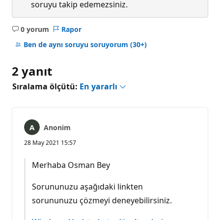
soruyu takip edemezsiniz.
0 yorum
Rapor
Açıklama
yok
Ben de aynı soruyu soruyorum
(30+)
2 yanıt
Sıralama ölçütü:
En yararlı
Anonim
28 May 2021 15:57
Merhaba Osman Bey
Sorununuzu aşağıdaki linkten
sorununuzu çözmeyi deneyebilirsiniz.