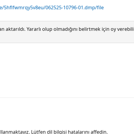
le/5hflfwmrqy5v8eu/062525-10796-01.dmp/file
 aktarıldı. Yararlı olup olmadığını belirtmek için oy verebi
lanmaktayız. Lütfen dil bilgisi hatalarını affedin.