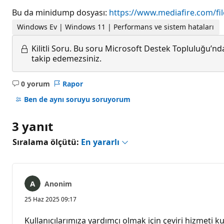
Bu da minidump dosyası:
https://www.mediafire.com/fi
Windows Ev | Windows 11 | Performans ve sistem hataları
Kilitli Soru.
Bu soru Microsoft Destek Topluluğu’ndan
takip edemezsiniz.
0 yorum
Rapor
Açıklama
yok
Ben de aynı soruyu soruyorum
3 yanıt
Sıralama ölçütü:
En yararlı
Anonim
25 Haz 2025 09:17
Kullanıcılarımıza yardımcı olmak için çeviri hizmeti kul