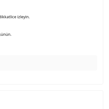
kkatlice izleyin.
üşünün.