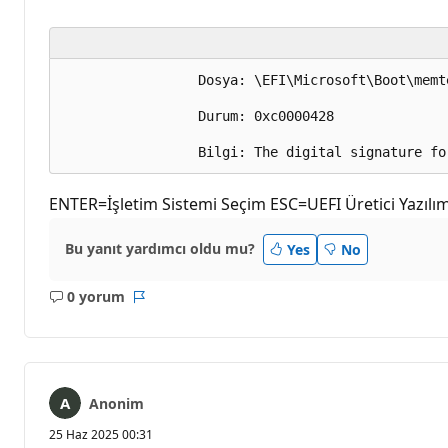
                 Dosya: \EFI\Microsoft\Boot\memte
                 Durum: 0xc0000428  

ENTER=İşletim Sistemi Seçim ESC=UEFI Üretici Yazılım
Bu yanıt yardımcı oldu mu?
Yes
No
0 yorum
Açıklama
Rapor
yok
Anonim
25 Haz 2025 00:31