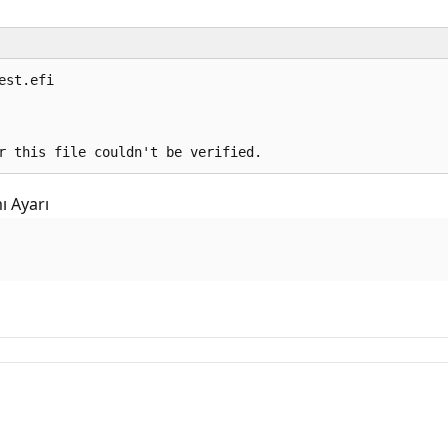
st.efi  

ı Ayarı