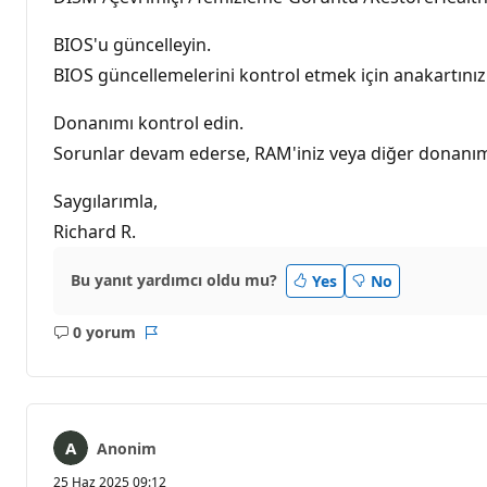
BIOS'u güncelleyin.
BIOS güncellemelerini kontrol etmek için anakartınızı v
Donanımı kontrol edin.
Sorunlar devam ederse, RAM'iniz veya diğer donanımını
Saygılarımla,
Richard R.
Bu yanıt yardımcı oldu mu?
Yes
No
0 yorum
Açıklama
Rapor
yok
Anonim
25 Haz 2025 09:12