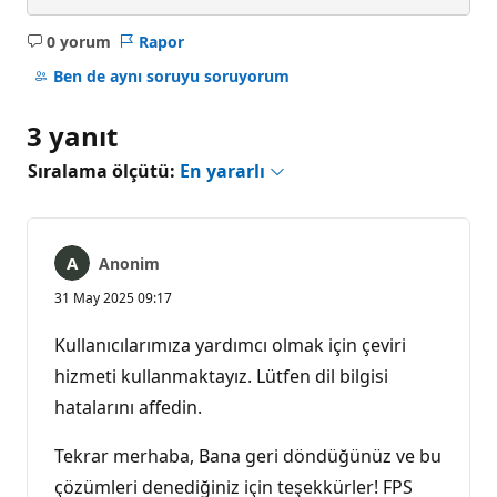
0 yorum
Rapor
Açıklama
yok
Ben de aynı soruyu soruyorum
3 yanıt
Sıralama ölçütü:
En yararlı
Anonim
31 May 2025 09:17
Kullanıcılarımıza yardımcı olmak için çeviri
hizmeti kullanmaktayız. Lütfen dil bilgisi
hatalarını affedin.
Tekrar merhaba, Bana geri döndüğünüz ve bu
çözümleri denediğiniz için teşekkürler! FPS