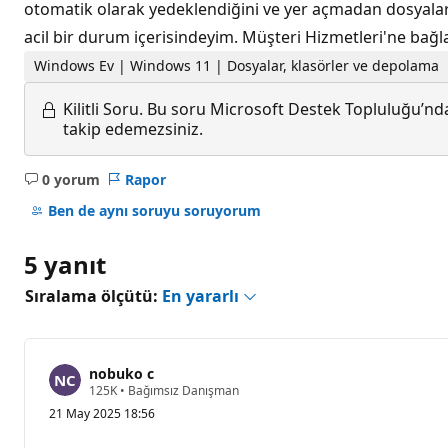
otomatik olarak yedeklendiğini ve yer açmadan dosyalar
acil bir durum içerisindeyim. Müşteri Hizmetleri'ne bağl
Windows Ev | Windows 11 | Dosyalar, klasörler ve depolama
Kilitli Soru.
Bu soru Microsoft Destek Topluluğu’ndan
takip edemezsiniz.
0 yorum
Rapor
Açıklama
yok
Ben de aynı soruyu soruyorum
5 yanıt
Sıralama ölçütü:
En yararlı
nobuko c
S
125K
•
Bağımsız Danışman
a
21 May 2025 18:56
y
g