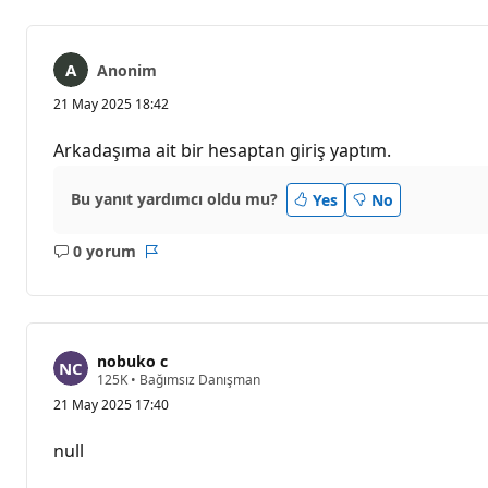
Anonim
21 May 2025 18:42
Arkadaşıma ait bir hesaptan giriş yaptım.
Bu yanıt yardımcı oldu mu?
Yes
No
0 yorum
Açıklama
Rapor
yok
nobuko c
S
125K
•
Bağımsız Danışman
a
21 May 2025 17:40
y
g
ı
null
n
l