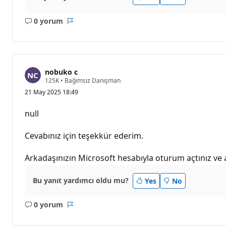
0 yorum
Açıklama
Rapor
yok
nobuko c
S
125K
•
Bağımsız Danışman
a
21 May 2025 18:49
y
g
ı
null
n
l
ı
Cevabınız için teşekkür ederim.
k
p
u
Arkadaşınızın Microsoft hesabıyla oturum açtınız ve
a
n
ı
Bu yanıt yardımcı oldu mu?
Yes
No
0 yorum
Açıklama
Rapor
yok