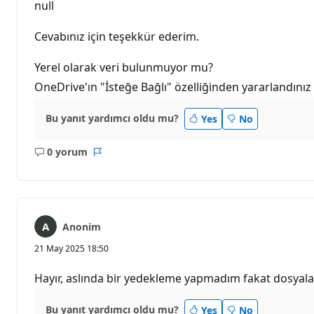
ı
null
n
l
ı
Cevabınız için teşekkür ederim.
k
p
u
Yerel olarak veri bulunmuyor mu?
a
OneDrive'ın "İsteğe Bağlı" özelliğinden yararlandınız
n
ı
Bu yanıt yardımcı oldu mu?
Yes
No
0 yorum
Açıklama
Rapor
yok
Anonim
21 May 2025 18:50
Hayır, aslında bir yedekleme yapmadım fakat dosyal
Bu yanıt yardımcı oldu mu?
Yes
No