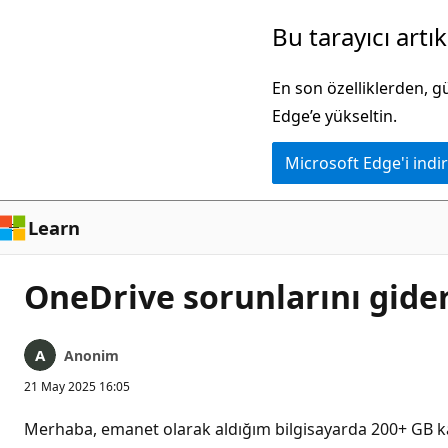
Ana
Bu tarayıcı artı
içeriğe
atla
En son özelliklerden, 
Edge’e yükseltin.
Microsoft Edge'i indir
Learn
OneDrive sorunlarını gid
Anonim
21 May 2025 16:05
Merhaba, emanet olarak aldığım bilgisayarda 200+ GB ka