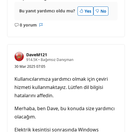
Bu yanıt yardımcı oldu mu?
Yes
No
0 yorum
Açıklama
Rapor
yok
DaveM121
S
914.5K
•
Bağımsız Danışman
a
30 Mar 2025 07:05
y
g
ı
Kullanıcılarımıza yardımcı olmak için çeviri
n
l
hizmeti kullanmaktayız. Lütfen dil bilgisi
ı
hatalarını affedin.
k
p
u
Merhaba, ben Dave, bu konuda size yardımcı
a
n
olacağım.
ı
Elektrik kesintisi sonrasında Windows