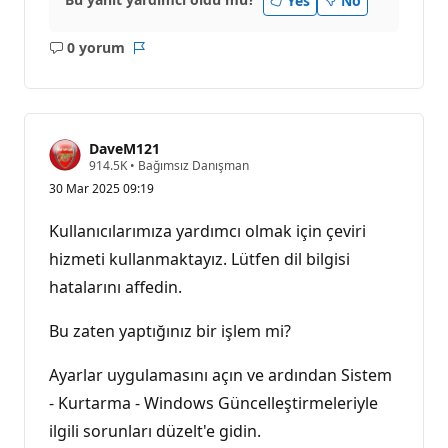
Yes
No
0 yorum
Açıklama
Rapor
yok
DaveM121
S
914.5K
•
Bağımsız Danışman
a
30 Mar 2025 09:19
y
g
ı
Kullanıcılarımıza yardımcı olmak için çeviri
n
l
hizmeti kullanmaktayız. Lütfen dil bilgisi
ı
hatalarını affedin.
k
p
u
Bu zaten yaptığınız bir işlem mi?
a
n
ı
Ayarlar uygulamasını açın ve ardından Sistem
- Kurtarma - Windows Güncelleştirmeleriyle
ilgili sorunları düzelt'e gidin.