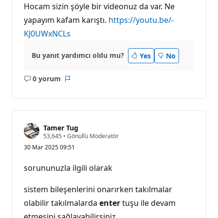
Hocam sizin şöyle bir videonuz da var. Ne
yapayım kafam karıştı.
https://youtu.be/-
KJ0UWxNCLs
Bu yanıt yardımcı oldu mu?
Yes
No
0 yorum
Açıklama
Rapor
yok
Tamer Tug
S
53,645
•
Gönüllü Moderatör
a
30 Mar 2025 09:51
y
g
ı
sorununuzla ilgili olarak
n
l
ı
sistem bileşenlerini onarırken takılmalar
k
p
olabilir takılmalarda
enter
tuşu ile devam
u
etmesini sağlayabilirsiniz
a