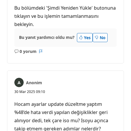
Bu bölümdeki 'Şimdi Yeniden Yükle' butonuna
tıklayın ve bu işlemin tamamlanmasını
bekleyin.
Bu yanıt yardımcı oldu mu?
Yes
No
0 yorum
Açıklama
Rapor
yok
Anonim
30 Mar 2025 09:10
Hocam ayarlar update düzeltme yaptım
%48’de hata verdi yapılan değişiklikler geri
alınıyor dedi, tek çare iso mu? Isoyu açınca
takip etmem gereken adımlar nelerdir?