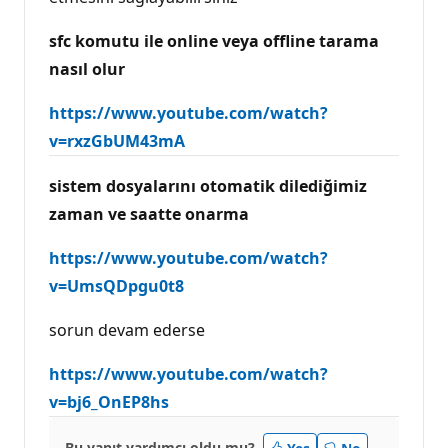
n
ı
sfc komutu ile online veya offline tarama
nasıl olur
https://www.youtube.com/watch?
v=rxzGbUM43mA
sistem dosyalarını otomatik dilediğimiz
zaman ve saatte onarma
https://www.youtube.com/watch?
v=UmsQDpgu0t8
sorun devam ederse
https://www.youtube.com/watch?
v=bj6_OnEP8hs
Bu yanıt yardımcı oldu mu?