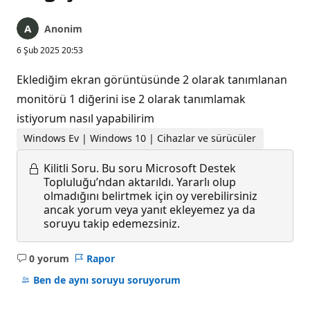
Anonim
6 Şub 2025 20:53
Eklediğim ekran görüntüsünde 2 olarak tanımlanan
monitörü 1 diğerini ise 2 olarak tanımlamak
istiyorum nasıl yapabilirim
Windows Ev | Windows 10 | Cihazlar ve sürücüler
Kilitli Soru.
Bu soru Microsoft Destek
Topluluğu’ndan aktarıldı. Yararlı olup
olmadığını belirtmek için oy verebilirsiniz
ancak yorum veya yanıt ekleyemez ya da
soruyu takip edemezsiniz.
0 yorum
Rapor
Açıklama
yok
Ben de aynı soruyu soruyorum