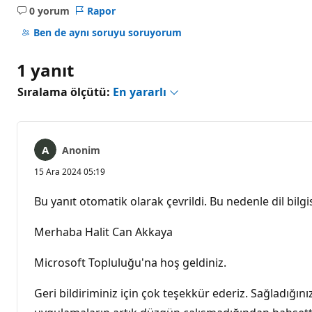
0 yorum
Rapor
Açıklama
yok
Ben de aynı soruyu soruyorum
1 yanıt
Sıralama ölçütü:
En yararlı
Anonim
15 Ara 2024 05:19
Bu yanıt otomatik olarak çevrildi. Bu nedenle dil bilgis
Merhaba Halit Can Akkaya
Microsoft Topluluğu'na hoş geldiniz.
Geri bildiriminiz için çok teşekkür ederiz. Sağladığın