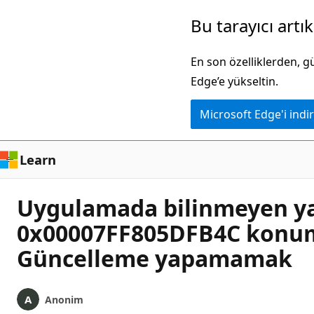
Ana
Bu tarayıcı artı
içeriğe
atla
En son özelliklerden, 
Edge’e yükseltin.
Microsoft Edge'i indir
Learn
Uygulamada bilinmeyen yaz
0x00007FF805DFB4C konumu
Güncelleme yapamamak
Anonim