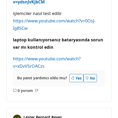
v=ydsnJvKjbCM
işlemciler nasıl test edilir
https://www.youtube.com/watch?v=0OsJ-
Ig8SCw
laptop kullanıyorsanız bataryasında sorun
var mı kontrol edin
https://www.youtube.com/watch?
v=xDvVSrOACzs
Bu yanıt yardımcı oldu mu?
Yes
No
0 yorum
Açıklama
Rapor
yok
Lester Bernard Reyes