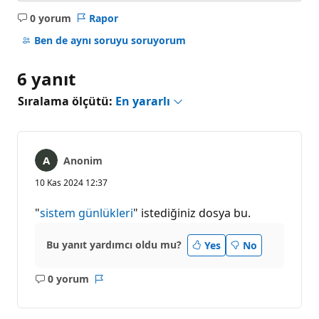
0 yorum
Rapor
Açıklama
yok
Ben de aynı soruyu soruyorum
6 yanıt
Sıralama ölçütü:
En yararlı
Anonim
10 Kas 2024 12:37
"
sistem günlükleri
" istediğiniz dosya bu.
Bu yanıt yardımcı oldu mu?
Yes
No
0 yorum
Açıklama
Rapor
yok