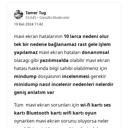
Tamer Tug
S
53,645
•
Gönüllü Moderatör
a
10 Kas 2024 11:42
y
g
ı
mavi ekran hatalarının
10 larca nedeni olur
n
l
tek bir nedene bağlanamaz rast gele işlem
ı
yapılamaz
k
mavi ekran hataları
donanımsal
p
olacagı gibi
yazılımsalda
olabilir mavi ekran
u
a
hatası hakkında bilgi sahibi olabilmeniz için
n
ı
mindump
dosyasının
incelenmesi
gerekir
minidump nasıl incelenir nedenleri nelerdir
geniş anlatım var
Tüm mavi ekran sorunları için
wi-fi kartı ses
kartı Bluetooth kartı wifi kartı oyun
oynarken mavi ekran sorunu oluyorsa neler