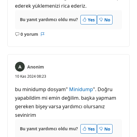
ederek yüklemenizi rica ederiz.
Bu yanıt yardımcı oldu mu?
Yes
No
0 yorum
Açıklama
Rapor
yok
Anonim
10 Kas 2024 08:23
bu minidump dosyam"
Minidump
". Doğru
yapabildim mi emin değilim. başka yapmam
gereken bişey varsa yardımcı olursanız
sevinirim
Bu yanıt yardımcı oldu mu?
Yes
No