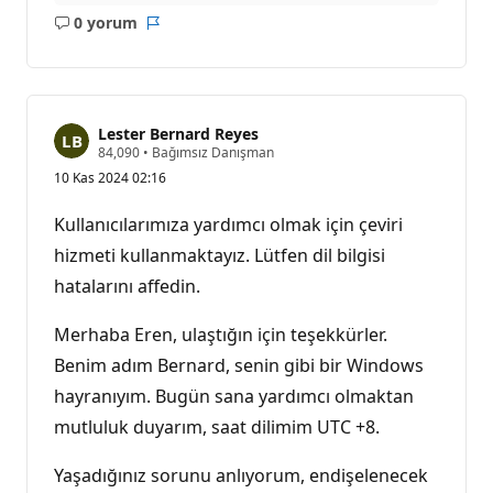
0 yorum
Açıklama
Rapor
yok
Lester Bernard Reyes
S
84,090
•
Bağımsız Danışman
a
10 Kas 2024 02:16
y
g
ı
Kullanıcılarımıza yardımcı olmak için çeviri
n
l
hizmeti kullanmaktayız. Lütfen dil bilgisi
ı
hatalarını affedin.
k
p
u
Merhaba Eren, ulaştığın için teşekkürler.
a
n
Benim adım Bernard, senin gibi bir Windows
ı
hayranıyım. Bugün sana yardımcı olmaktan
mutluluk duyarım, saat dilimim UTC +8.
Yaşadığınız sorunu anlıyorum, endişelenecek