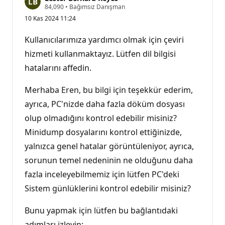
S
84,090
•
Bağımsız Danışman
a
10 Kas 2024 11:24
y
g
ı
Kullanıcılarımıza yardımcı olmak için çeviri
n
l
hizmeti kullanmaktayız. Lütfen dil bilgisi
ı
hatalarını affedin.
k
p
u
Merhaba Eren, bu bilgi için teşekkür ederim,
a
n
ayrıca, PC'nizde daha fazla döküm dosyası
ı
olup olmadığını kontrol edebilir misiniz?
Minidump dosyalarını kontrol ettiğinizde,
yalnızca genel hatalar görüntüleniyor, ayrıca,
sorunun temel nedeninin ne olduğunu daha
fazla inceleyebilmemiz için lütfen PC'deki
Sistem günlüklerini kontrol edebilir misiniz?
Bunu yapmak için lütfen bu bağlantıdaki
adımları izleyin: