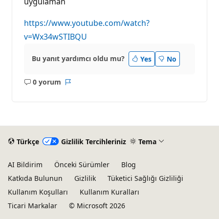
uygulaman
https://www.youtube.com/watch?
v=Wx34wSTIBQU
Bu yanıt yardımcı oldu mu?
Yes
No
0 yorum
Açıklama
Rapor
yok
Türkçe
Gizlilik Tercihleriniz
Tema
AI Bildirim
Önceki Sürümler
Blog
Katkıda Bulunun
Gizlilik
Tüketici Sağlığı Gizliliği
Kullanım Koşulları
Kullanım Kuralları
Ticari Markalar
© Microsoft 2026