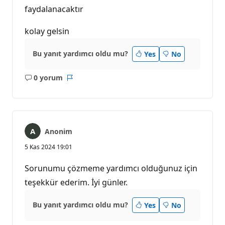
ı
faydalanacaktır
k
p
u
kolay gelsin
a
n
ı
Bu yanıt yardımcı oldu mu?
Yes
No
0 yorum
Açıklama
Rapor
yok
Anonim
5 Kas 2024 19:01
Sorunumu çözmeme yardımcı olduğunuz için
teşekkür ederim. İyi günler.
Bu yanıt yardımcı oldu mu?
Yes
No