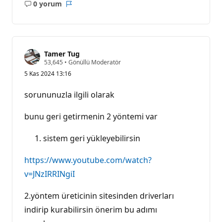
0 yorum
Açıklama
Rapor
yok
Tamer Tug
S
53,645
•
Gönüllü Moderatör
a
5 Kas 2024 13:16
y
g
ı
sorununuzla ilgili olarak
n
l
ı
bunu geri getirmenin 2 yöntemi var
k
p
u
sistem geri yükleyebilirsin
a
n
ı
https://www.youtube.com/watch?
v=JNzIRRINgiI
2.yöntem üreticinin sitesinden driverları
indirip kurabilirsin önerim bu adımı