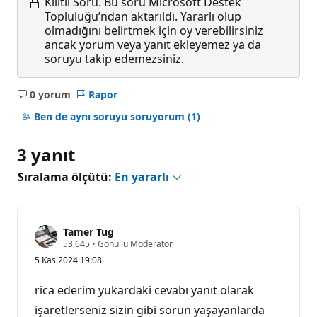
Kilitli Soru.
Bu soru Microsoft Destek
Topluluğu’ndan aktarıldı. Yararlı olup
olmadığını belirtmek için oy verebilirsiniz
ancak yorum veya yanıt ekleyemez ya da
soruyu takip edemezsiniz.
0 yorum
Rapor
Açıklama
yok
Ben de aynı soruyu soruyorum
(1)
3 yanıt
Sıralama ölçütü:
En yararlı
Tamer Tug
S
53,645
•
Gönüllü Moderatör
a
5 Kas 2024 19:08
y
g
ı
rica ederim yukardaki cevabı yanıt olarak
n
l
işaretlerseniz sizin gibi sorun yaşayanlarda