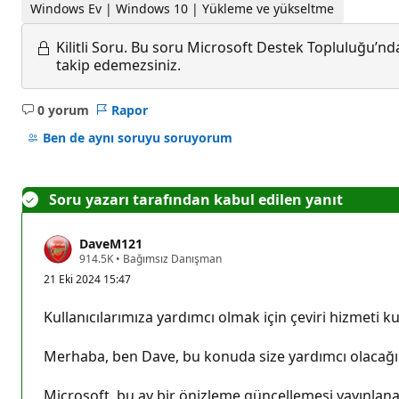
Windows Ev | Windows 10 | Yükleme ve yükseltme
Kilitli Soru.
Bu soru Microsoft Destek Topluluğu’ndan
takip edemezsiniz.
0 yorum
Rapor
Açıklama
yok
Ben de aynı soruyu soruyorum
Soru yazarı tarafından kabul edilen yanıt
DaveM121
S
914.5K
•
Bağımsız Danışman
a
21 Eki 2024 15:47
y
g
ı
Kullanıcılarımıza yardımcı olmak için çeviri hizmeti kul
n
l
ı
Merhaba, ben Dave, bu konuda size yardımcı olacağ
k
p
u
Microsoft, bu ay bir önizleme güncellemesi yayınlan