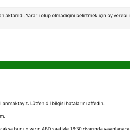
 aktarıldı. Yararlı olup olmadığını belirtmek için oy verebi
lanmaktayız. Lütfen dil bilgisi hatalarını affedin.
ım.
acaksa bunun yarın ABD saatiyle 18:30 civarında yayınlanac