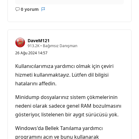
0 yorum
Açıklama
Rapor
yok
DaveM121
S
913.2K
•
Bağımsız Danışman
a
26 Ağu 2024 14:57
y
g
ı
Kullanıcılarımıza yardımcı olmak için çeviri
n
l
hizmeti kullanmaktayız. Lütfen dil bilgisi
ı
hatalarını affedin.
k
p
u
Minidump dosyalarınız sistem çökmelerinin
a
n
nedeni olarak sadece genel RAM bozulmasını
ı
gösteriyor, listelenen bir aygıt sürücüsü yok.
Windows'da Bellek Tanılama yardımcı
programını açın ve bunu kullanarak