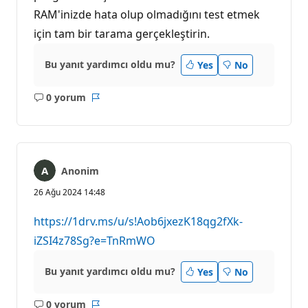
RAM'inizde hata olup olmadığını test etmek
için tam bir tarama gerçekleştirin.
Bu yanıt yardımcı oldu mu?
Yes
No
0 yorum
Açıklama
Rapor
yok
Anonim
26 Ağu 2024 14:48
https://1drv.ms/u/s!Aob6jxezK18qg2fXk-
iZSI4z78Sg?e=TnRmWO
Bu yanıt yardımcı oldu mu?
Yes
No
0 yorum