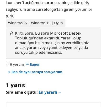
launcher'i açtığımda sorunsuz bir şekilde giriş
sağlıyorum ama curseforge'tan giremiyorum bi
türlü.
Windows Ev | Windows 10 | Oyun
Kilitli Soru.
Bu soru Microsoft Destek
Topluluğu’ndan aktarıldı. Yararlı olup
olmadığını belirtmek için oy verebilirsiniz
ancak yorum veya yanıt ekleyemez ya da
soruyu takip edemezsiniz.
0 yorum
Rapor
Açıklama
yok
Ben de aynı soruyu soruyorum
1 yanıt
Sıralama ölçütü:
En yararlı