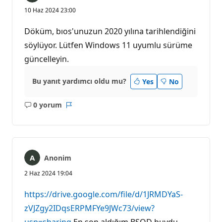
10 Haz 2024 23:00
Döküm, bıos'unuzun 2020 yılına tarihlendiğini
söylüyor. Lütfen Windows 11 uyumlu sürüme
güncelleyin.
Bu yanıt yardımcı oldu mu?
Yes
No
0 yorum
Açıklama
Rapor
yok
Anonim
2 Haz 2024 19:04
https://drive.google.com/file/d/1JRMDYaS-
zVJZgy2IDqsERPMFYe9JWc73/view?
usp=sharing
En son aldığım BSOD buydu.