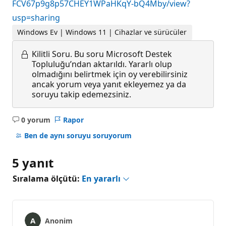
FCV67p9g8p57CHEY1WPaHKqY-bQ4Mby/view?
usp=sharing
Windows Ev | Windows 11 | Cihazlar ve sürücüler
Kilitli Soru.
Bu soru Microsoft Destek
Topluluğu’ndan aktarıldı. Yararlı olup
olmadığını belirtmek için oy verebilirsiniz
ancak yorum veya yanıt ekleyemez ya da
soruyu takip edemezsiniz.
0 yorum
Rapor
Açıklama
yok
Ben de aynı soruyu soruyorum
5 yanıt
Sıralama ölçütü:
En yararlı
Anonim