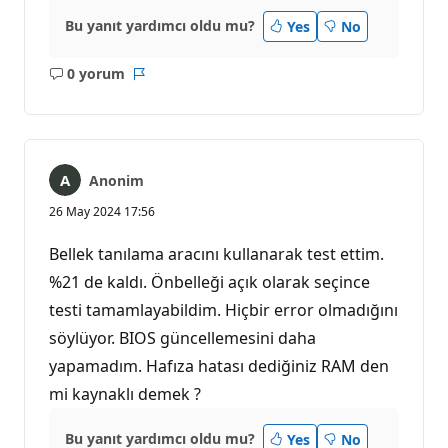
Bu yanıt yardımcı oldu mu?
Yes
No
0 yorum
Açıklama
Rapor
yok
Anonim
26 May 2024 17:56
Bellek tanılama aracını kullanarak test ettim.
%21 de kaldı. Önbelleği açık olarak seçince
testi tamamlayabildim. Hiçbir error olmadığını
söylüyor. BIOS güncellemesini daha
yapamadım. Hafıza hatası dediğiniz RAM den
mi kaynaklı demek ?
Bu yanıt yardımcı oldu mu?
Yes
No