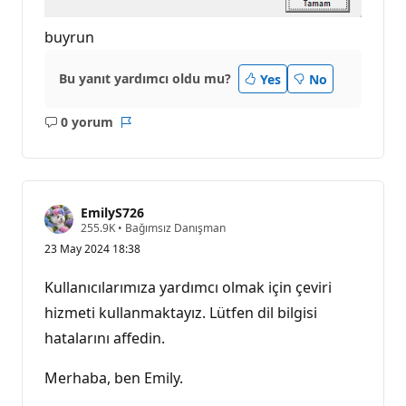
buyrun
Bu yanıt yardımcı oldu mu?
Yes
No
0 yorum
Açıklama
Rapor
yok
EmilyS726
S
255.9K
•
Bağımsız Danışman
a
23 May 2024 18:38
y
g
ı
Kullanıcılarımıza yardımcı olmak için çeviri
n
l
hizmeti kullanmaktayız. Lütfen dil bilgisi
ı
hatalarını affedin.
k
p
u
Merhaba, ben Emily.
a
n
ı