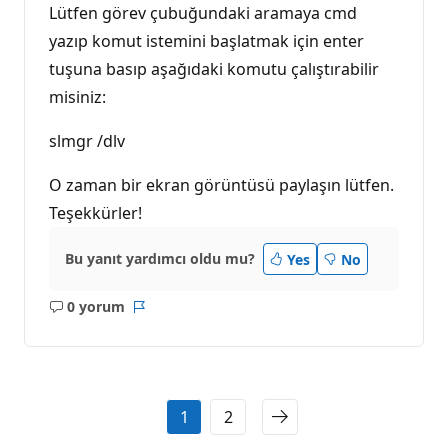
Lütfen görev çubuğundaki aramaya cmd
yazıp komut istemini başlatmak için enter
tuşuna basıp aşağıdaki komutu çalıştırabilir
misiniz:
slmgr /dlv
O zaman bir ekran görüntüsü paylaşın lütfen.
Teşekkürler!
Bu yanıt yardımcı oldu mu?
Yes
No
0 yorum
Açıklama
Rapor
yok
1
2