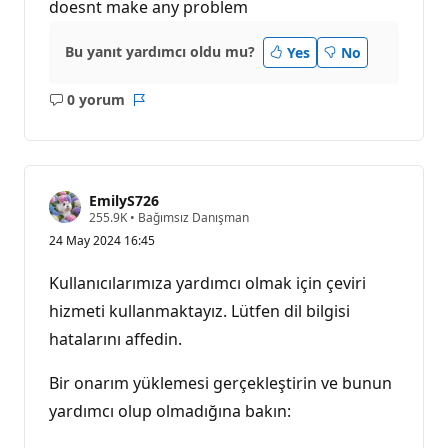
doesnt make any problem
Bu yanıt yardımcı oldu mu?
Yes
No
0 yorum
Açıklama
Rapor
yok
EmilyS726
S
255.9K
•
Bağımsız Danışman
a
24 May 2024 16:45
y
g
ı
Kullanıcılarımıza yardımcı olmak için çeviri
n
l
hizmeti kullanmaktayız. Lütfen dil bilgisi
ı
hatalarını affedin.
k
p
u
Bir onarım yüklemesi gerçekleştirin ve bunun
a
n
yardımcı olup olmadığına bakın:
ı