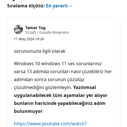
Sıralama ölçütü:
En yararlı
Tamer Tug
S
53,645
•
Gönüllü Moderatör
a
11 May 2024 19:24
y
g
ı
sorununuzla ilgili olarak
n
l
ı
Windows 10 windows 11 ses sorunlarınız
k
p
varsa 13 adımda sorunları nasıl çözebiliriz her
u
adımdan sonra sorunun çözülüp
a
n
çözülmediğini gözlemleyin.
Yazılımsal
ı
uygulanabilecek tüm aşamalar yer alıyor
bunların haricinde yapabileceğiniz adım
bulunmuyor
https://www.youtube.com/watch?