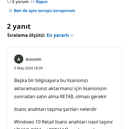
0 yorum
Rapor
Açıklama
yok
Ben de aynı soruyu soruyorum
2 yanıt
Sıralama ölçütü:
En yararlı
Anonim
5 May 2024 18:39
Başka bir bilgisayara bu lisansınızı
aktaramazsınız aktarmanız için lisansınızın
sonradan satın alma RETAİL olması gerekir
lisans anahtarı taşıma şartları nelerdir
Windows 10 Retail lisans anahtarı nasıl taşınır