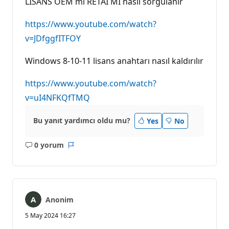
LİSANS OEM mi RETAİ Mİ nasıl sorgulanır
https://www.youtube.com/watch?
v=JDfggfITFOY
Windows 8-10-11 lisans anahtarı nasıl kaldırılır
https://www.youtube.com/watch?
v=uI4NFKQfTMQ
Bu yanıt yardımcı oldu mu?
Yes
No
0 yorum
Açıklama
Rapor
yok
Anonim
5 May 2024 16:27