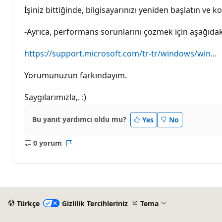
İşiniz bittiğinde, bilgisayarınızı yeniden başlatın ve k
-Ayrıca, performans sorunlarını çözmek için aşağıdaki
https://support.microsoft.com/tr-tr/windows/win...
Yorumunuzun farkındayım.
Saygılarımızla,. :)
Bu yanıt yardımcı oldu mu?
Yes
No
0 yorum
Açıklama
Rapor
yok
Türkçe
Gizlilik Tercihleriniz
Tema