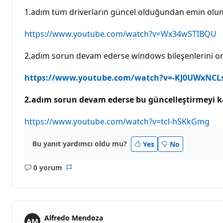
l
ı
1.adım tüm driverların güncel olduğundan emin olun 
k
p
u
https://www.youtube.com/watch?v=Wx34wSTIBQU
a
n
ı
2.adım sorun devam ederse windows bileşenlerini on
https://www.youtube.com/watch?v=-KJ0UWxNCL
2.adım sorun devam ederse bu güncelleştirmeyi ka
https://www.youtube.com/watch?v=tcl-hSKkGmg
Bu yanıt yardımcı oldu mu?
Yes
No
0 yorum
Açıklama
Rapor
yok
Alfredo Mendoza