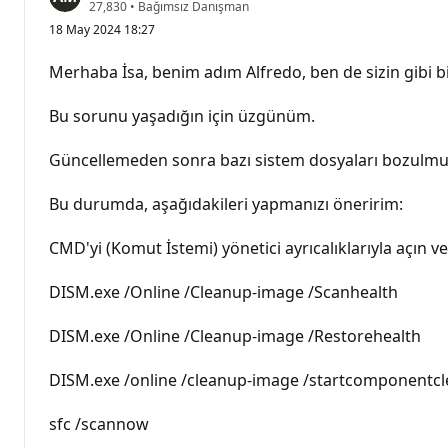
S
27,830
•
Bağımsız Danışman
a
18 May 2024 18:27
y
g
ı
Merhaba İsa, benim adım Alfredo, ben de sizin gibi bir
n
l
ı
Bu sorunu yaşadığın için üzgünüm.
k
p
u
Güncellemeden sonra bazı sistem dosyaları bozulmuş 
a
n
ı
Bu durumda, aşağıdakileri yapmanızı öneririm:
CMD'yi (Komut İstemi) yönetici ayrıcalıklarıyla açın v
DISM.exe /Online /Cleanup-image /Scanhealth
DISM.exe /Online /Cleanup-image /Restorehealth
DISM.exe /online /cleanup-image /startcomponentc
sfc /scannow