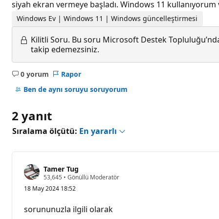
siyah ekran vermeye başladı. Windows 11 kullanıyorum v
Windows Ev | Windows 11 | Windows güncelleştirmesi
Kilitli Soru.
Bu soru Microsoft Destek Topluluğu’ndan
takip edemezsiniz.
0 yorum
Rapor
Açıklama
yok
Ben de aynı soruyu soruyorum
2 yanıt
Sıralama ölçütü:
En yararlı
Tamer Tug
S
53,645
•
Gönüllü Moderatör
a
18 May 2024 18:52
y
g
ı
sorununuzla ilgili olarak
n