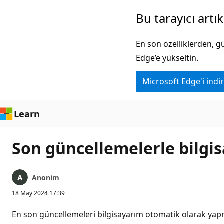
Ana
Bu tarayıcı artı
içeriğe
atla
En son özelliklerden, 
Edge’e yükseltin.
Microsoft Edge'i indir
Learn
Son güncellemelerle bilgi
Anonim
18 May 2024 17:39
En son güncellemeleri bilgisayarım otomatik olarak yap