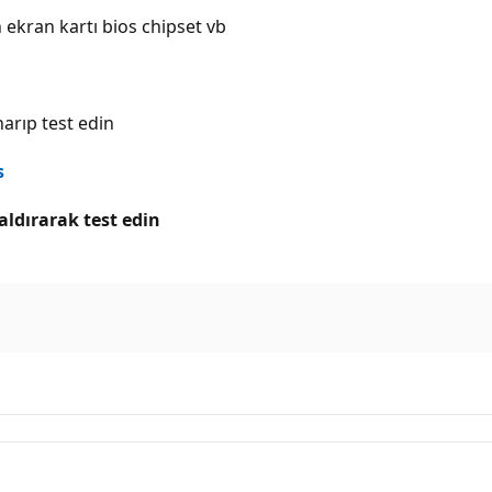
ekran kartı bios chipset vb
arıp test edin
s
ldırarak test edin