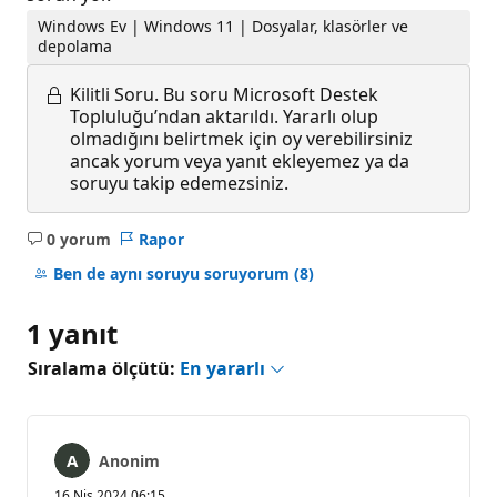
Windows Ev | Windows 11 | Dosyalar, klasörler ve
depolama
Kilitli Soru.
Bu soru Microsoft Destek
Topluluğu’ndan aktarıldı. Yararlı olup
olmadığını belirtmek için oy verebilirsiniz
ancak yorum veya yanıt ekleyemez ya da
soruyu takip edemezsiniz.
0 yorum
Rapor
Açıklama
yok
Ben de aynı soruyu soruyorum
(8)
1 yanıt
Sıralama ölçütü:
En yararlı
Anonim
16 Nis 2024 06:15