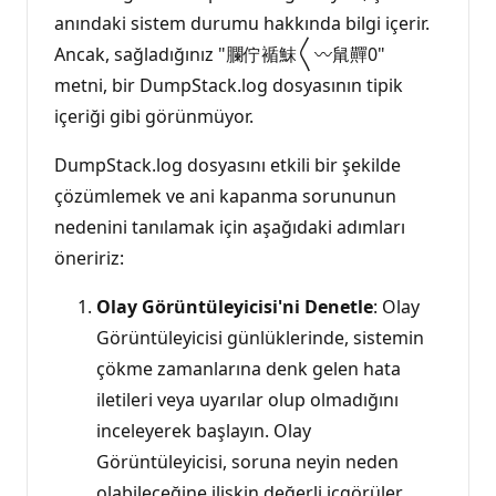
anındaki sistem durumu hakkında bilgi içerir.
Ancak, sağladığınız "䑌佇䙉䱅〱〰䑕䵐0"
metni, bir DumpStack.log dosyasının tipik
içeriği gibi görünmüyor.
DumpStack.log dosyasını etkili bir şekilde
çözümlemek ve ani kapanma sorununun
nedenini tanılamak için aşağıdaki adımları
öneririz:
Olay Görüntüleyicisi'ni Denetle
: Olay
Görüntüleyicisi günlüklerinde, sistemin
çökme zamanlarına denk gelen hata
iletileri veya uyarılar olup olmadığını
inceleyerek başlayın. Olay
Görüntüleyicisi, soruna neyin neden
olabileceğine ilişkin değerli içgörüler