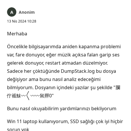
Anonim
13 Nis 2024 10:28
Merhaba
Öncelikle bilgisayarımda aniden kapanma problemi
var, fare donuyor, eğer müzik açıksa falan garip ses
gelerek donuyor, restart atmadan düzelmiyor.
Sadece her çöktüğünde DumpStack.log bu dosya
değişiyor ama bunu nasıl analiz edeceğimi
bilmiyorum. Dosyanın içindeki yazılar şu şekilde "䑌
佇䙉䱅〰〱〰〰䑕䵐0"
Bunu nasıl okuyabilirim yardımlarınızı bekliyorum
Win 11 laptop kullanıyorum, SSD sağlığı çok iyi hiçbir
sorun yok