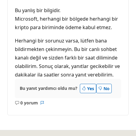
n
ı
Bu yanlış bir bilgidir.
Microsoft, herhangi bir bölgede herhangi bir
kripto para biriminde ödeme kabul etmez.
Herhangi bir sorunuz varsa, lütfen bana
bildirmekten çekinmeyin. Bu bir canlı sohbet
kanalı değil ve sizden farklı bir saat diliminde
olabilirim. Sonuç olarak, yanıtlar gecikebilir ve
dakikalar ila saatler sonra yanıt verebilirim.
Bu yanıt yardımcı oldu mu?
Yes
No
0 yorum
Açıklama
Rapor
yok