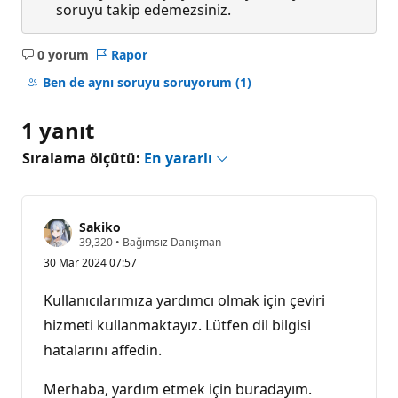
soruyu takip edemezsiniz.
0 yorum
Rapor
Açıklama
yok
Ben de aynı soruyu soruyorum
(1)
1 yanıt
Sıralama ölçütü:
En yararlı
Sakiko
S
39,320
•
Bağımsız Danışman
a
30 Mar 2024 07:57
y
g
ı
Kullanıcılarımıza yardımcı olmak için çeviri
n
l
hizmeti kullanmaktayız. Lütfen dil bilgisi
ı
hatalarını affedin.
k
p
u
Merhaba, yardım etmek için buradayım.
a