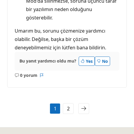
Mod'da silinmezse, soruna üçüncü taraf
bir yazılımın neden olduğunu
gösterebilir.
Umarım bu, sorunu çözmenize yardımcı
olabilir. Değilse, başka bir çözüm
deneyebilmemiz için lütfen bana bildirin.
Bu yanıt yardımcı oldu mu?
Yes
No
0 yorum
Açıklama
Rapor
yok
1
2