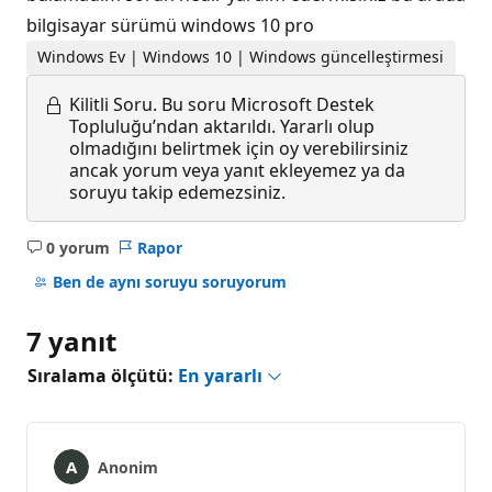
bilgisayar sürümü windows 10 pro
Windows Ev | Windows 10 | Windows güncelleştirmesi
Kilitli Soru.
Bu soru Microsoft Destek
Topluluğu’ndan aktarıldı. Yararlı olup
olmadığını belirtmek için oy verebilirsiniz
ancak yorum veya yanıt ekleyemez ya da
soruyu takip edemezsiniz.
0 yorum
Rapor
Açıklama
yok
Ben de aynı soruyu soruyorum
7 yanıt
Sıralama ölçütü:
En yararlı
Anonim