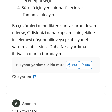
seçeneğini seçin.
Sürücü için yeni bir harf seçin ve
'Tamam'a tıklayın.
Bu çözümleri denedikten sonra sorun devam
ederse, C diskinizi daha kapsamlı bir şekilde
incelemeyi düşünebilir veya profesyonel
yardım alabilirsiniz. Daha fazla yardıma
ihtiyacın olursa buradayım
Bu yanıt yardımcı oldu mu?
Yes
No
0 yorum
Açıklama
Rapor
yok
Anonim
17 Ara 2023 11:52