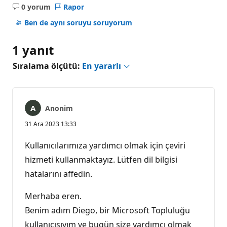
0 yorum
Rapor
Açıklama
yok
Ben de aynı soruyu soruyorum
1 yanıt
Sıralama ölçütü:
En yararlı
Anonim
31 Ara 2023 13:33
Kullanıcılarımıza yardımcı olmak için çeviri
hizmeti kullanmaktayız. Lütfen dil bilgisi
hatalarını affedin.
Merhaba eren.
Benim adım Diego, bir Microsoft Topluluğu
kullanıcısıyım ve bugün size yardımcı olmak