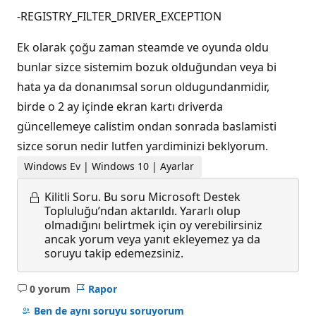
-REGISTRY_FILTER_DRIVER_EXCEPTION
Ek olarak çoğu zaman steamde ve oyunda oldu
bunlar sizce sistemim bozuk olduğundan veya bi
hata ya da donanımsal sorun oldugundanmidir,
birde o 2 ay içinde ekran kartı driverda
güncellemeye calistim ondan sonrada baslamisti
sizce sorun nedir lutfen yardiminizi beklyorum.
Windows Ev | Windows 10 | Ayarlar
Kilitli Soru.
Bu soru Microsoft Destek
Topluluğu’ndan aktarıldı. Yararlı olup
olmadığını belirtmek için oy verebilirsiniz
ancak yorum veya yanıt ekleyemez ya da
soruyu takip edemezsiniz.
0 yorum
Rapor
Açıklama
yok
Ben de aynı soruyu soruyorum