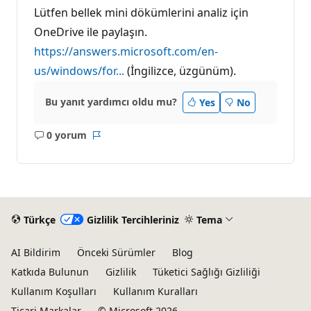
Lütfen bellek mini dökümlerini analiz için
OneDrive ile paylaşın.
https://answers.microsoft.com/en-
us/windows/for...
(İngilizce, üzgünüm).
Bu yanıt yardımcı oldu mu?
Yes
No
0 yorum
Açıklama
Rapor
yok
Türkçe
Gizlilik Tercihleriniz
Tema
AI Bildirim
Önceki Sürümler
Blog
Katkıda Bulunun
Gizlilik
Tüketici Sağlığı Gizliliği
Kullanım Koşulları
Kullanım Kuralları
Ticari Markalar
© Microsoft 2026