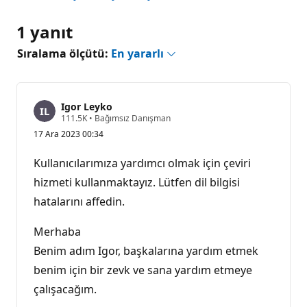
1 yanıt
Sıralama ölçütü:
En yararlı
Igor Leyko
S
111.5K
•
Bağımsız Danışman
a
17 Ara 2023 00:34
y
g
ı
Kullanıcılarımıza yardımcı olmak için çeviri
n
l
hizmeti kullanmaktayız. Lütfen dil bilgisi
ı
hatalarını affedin.
k
p
u
Merhaba
a
n
Benim adım Igor, başkalarına yardım etmek
ı
benim için bir zevk ve sana yardım etmeye
çalışacağım.