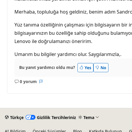
n
l
ı
Merhaba, topluluğa hoş geldiniz, benim adım Sandro v
k
p
u
Yüz tanıma özelliğinin çalışması için bilgisayarın b
a
bilgisayarınızın bu özelliğe sahip olduğunu bulamıyo
n
ı
Lenovo ile doğrulamanızı öneririm.
Umarım bu bilgiler yardımcı olur. Saygılarımızla,.
Bu yanıt yardımcı oldu mu?
Yes
No
0 yorum
Açıklama
Rapor
yok
Türkçe
Gizlilik Tercihleriniz
Tema
AI Bildirim
Önceki Sürümler
Blog
Katkıda Bulunun
G