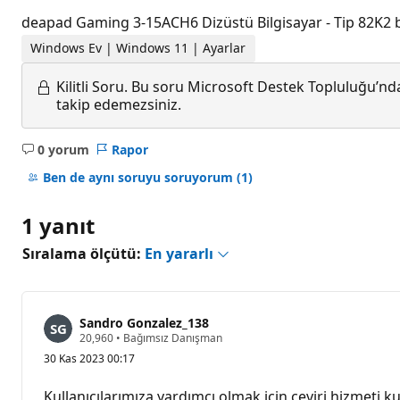
deapad Gaming 3-15ACH6 Dizüstü Bilgisayar - Tip 82K2 b
Windows Ev | Windows 11 | Ayarlar
Kilitli Soru.
Bu soru Microsoft Destek Topluluğu’ndan
takip edemezsiniz.
0 yorum
Rapor
Açıklama
yok
Ben de aynı soruyu soruyorum
(1)
1 yanıt
Sıralama ölçütü:
En yararlı
Sandro Gonzalez_138
S
20,960
•
Bağımsız Danışman
a
30 Kas 2023 00:17
y
g
ı
Kullanıcılarımıza yardımcı olmak için çeviri hizmeti kul