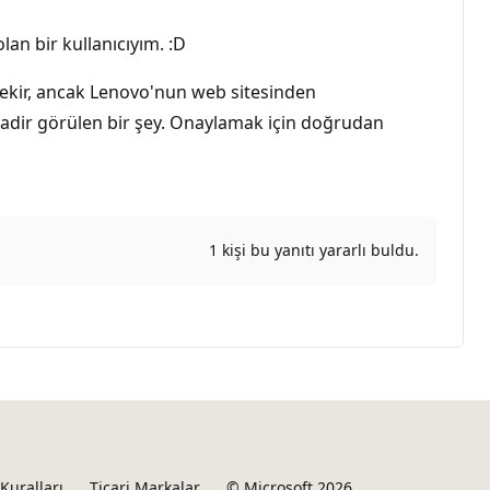
an bir kullanıcıyım. :D
erekir, ancak Lenovo'nun web sitesinden
nadir görülen bir şey. Onaylamak için doğrudan
1 kişi bu yanıtı yararlı buldu.
Kuralları
Ticari Markalar
© Microsoft 2026