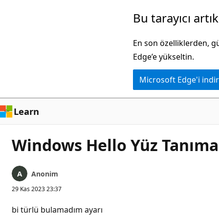
Ana
Bu tarayıcı artı
içeriğe
atla
En son özelliklerden, 
Edge’e yükseltin.
Microsoft Edge'i indir
Learn
Windows Hello Yüz Tanıma
Anonim
29 Kas 2023 23:37
bi türlü bulamadım ayarı