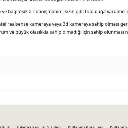
e bağımsız bir danışmanım, sizin gibi topluluğa yardımcı ol
ir intel realsense kameraya veya 3d kameraya sahip olması g
rum ve büyük olasılıkla sahip olmadığı için sahip olunması 
izlilik
Tüketici Sağlığı Gizliliği
Kullanım Koşulları
Kullanım 