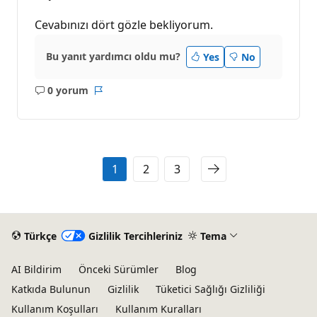
Cevabınızı dört gözle bekliyorum.
Bu yanıt yardımcı oldu mu?
Yes
No
0 yorum
Açıklama
Rapor
yok
1
2
3
Türkçe
Gizlilik Tercihleriniz
Tema
AI Bildirim
Önceki Sürümler
Blog
Katkıda Bulunun
Gizlilik
Tüketici Sağlığı Gizliliği
Kullanım Koşulları
Kullanım Kuralları