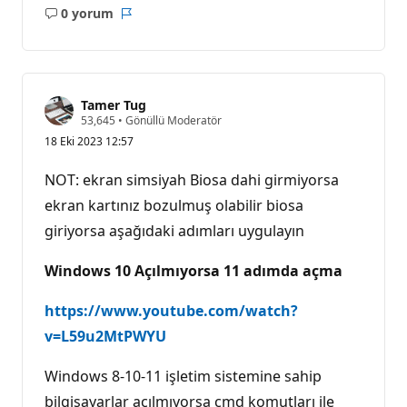
0 yorum
Açıklama
Rapor
yok
Tamer Tug
S
53,645
•
Gönüllü Moderatör
a
18 Eki 2023 12:57
y
g
ı
NOT: ekran simsiyah Biosa dahi girmiyorsa
n
l
ekran kartınız bozulmuş olabilir biosa
ı
giriyorsa aşağıdaki adımları uygulayın
k
p
u
Windows 10 Açılmıyorsa 11 adımda açma
a
n
ı
https://www.youtube.com/watch?
v=L59u2MtPWYU
Windows 8-10-11 işletim sistemine sahip
bilgisayarlar açılmıyorsa cmd komutları ile