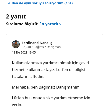
yok
Ben de aynı soruyu soruyorum
(10+)
2 yanıt
Sıralama ölçütü:
En yararlı
Ferdinand Nanalig
S
32,040
•
Bağımsız Danışman
a
18 Eki 2023 19:05
y
g
ı
Kullanıcılarımıza yardımcı olmak için çeviri
n
l
hizmeti kullanmaktayız. Lütfen dil bilgisi
ı
hatalarını affedin.
k
p
u
Merhaba, ben Bağımsız Danışmanım.
a
n
ı
Lütfen bu konuda size yardım etmeme izin
verin.