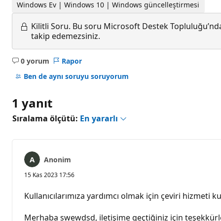
Windows Ev | Windows 10 | Windows güncelleştirmesi
Kilitli Soru.
Bu soru Microsoft Destek Topluluğu’ndan
takip edemezsiniz.
0 yorum
Rapor
Açıklama
yok
Ben de aynı soruyu soruyorum
1 yanıt
Sıralama ölçütü:
En yararlı
Anonim
15 Kas 2023 17:56
Kullanıcılarımıza yardımcı olmak için çeviri hizmeti kul
Merhaba swewdsd, iletişime geçtiğiniz için teşekkü