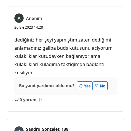
Anonim
26 Eki 2023 14:28
dediğiniz her şeyi yapmıştım zaten dediğimi
anlamadınız galiba buds kutusunu aciyorum
kulaklıklar kutudayken bağlanıyor ama
kulakliklari kulağıma taktigimda bağlantı
kesiliyor
Bu yanıt yardımcı oldu mu?
Yes
No
0 yorum
Açıklama
Rapor
yok
Sandro Gonzalez_138