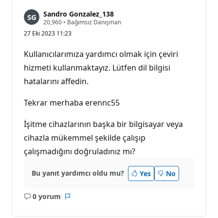
Sandro Gonzalez_138
S
20,960
•
Bağımsız Danışman
a
27 Eki 2023 11:23
y
g
ı
Kullanıcılarımıza yardımcı olmak için çeviri
n
l
hizmeti kullanmaktayız. Lütfen dil bilgisi
ı
hatalarını affedin.
k
p
u
Tekrar merhaba erennc55
a
n
ı
İşitme cihazlarının başka bir bilgisayar veya
cihazla mükemmel şekilde çalışıp
çalışmadığını doğruladınız mı?
Bu yanıt yardımcı oldu mu?
Yes
No
0 yorum
Açıklama
Rapor
yok