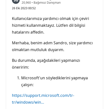
S
20,960
•
Bağımsız Danışman
a
26 Eki 2023 00:52
y
g
ı
Kullanıcılarımıza yardımcı olmak için çeviri
n
l
hizmeti kullanmaktayız. Lütfen dil bilgisi
ı
hatalarını affedin.
k
p
u
Merhaba, benim adım Sandro, size yardımcı
a
n
olmaktan mutluluk duyarım.
ı
Bu durumda, aşağıdakileri yapmanızı
öneririm:
Microsoft'un söylediklerini yapmaya
çalışın:
https://support.microsoft.com/tr-
tr/windows/win...