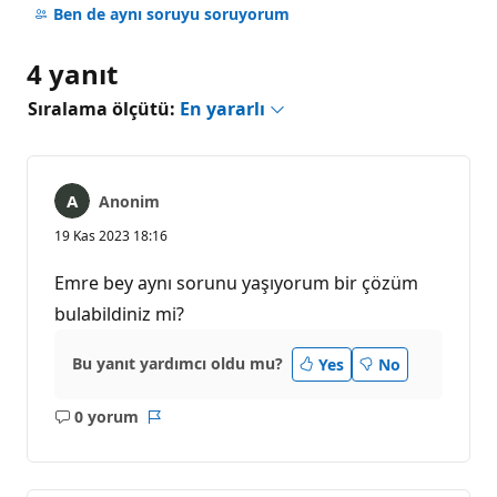
yok
Ben de aynı soruyu soruyorum
4 yanıt
Sıralama ölçütü:
En yararlı
Anonim
19 Kas 2023 18:16
Emre bey aynı sorunu yaşıyorum bir çözüm
bulabildiniz mi?
Bu yanıt yardımcı oldu mu?
Yes
No
0 yorum
Açıklama
Rapor
yok