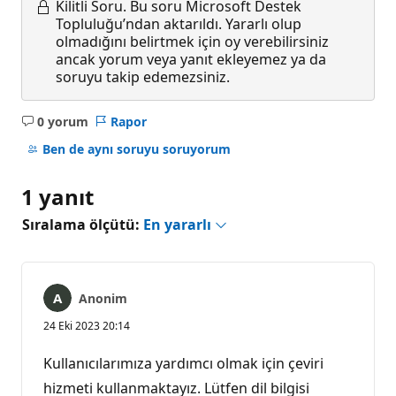
Kilitli Soru.
Bu soru Microsoft Destek
Topluluğu’ndan aktarıldı. Yararlı olup
olmadığını belirtmek için oy verebilirsiniz
ancak yorum veya yanıt ekleyemez ya da
soruyu takip edemezsiniz.
0 yorum
Rapor
Açıklama
yok
Ben de aynı soruyu soruyorum
1 yanıt
Sıralama ölçütü:
En yararlı
Anonim
24 Eki 2023 20:14
Kullanıcılarımıza yardımcı olmak için çeviri
hizmeti kullanmaktayız. Lütfen dil bilgisi