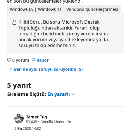
en son bu güncellemeler yüklendi.
Windows Ev | Windows 11 | Windows güncelleştirmesi
Kilitli Soru.
Bu soru Microsoft Destek
Topluluğu’ndan aktarıldı. Yararlı olup
olmadığını belirtmek için oy verebilirsiniz
ancak yorum veya yanıt ekleyemez ya da
soruyu takip edemezsiniz.
0 yorum
Rapor
Açıklama
yok
Ben de aynı soruyu soruyorum
(5)
5 yanıt
Sıralama ölçütü:
En yararlı
Tamer Tug
S
53,645
•
Gönüllü Moderatör
a
5 Eki 2023 14:32
y