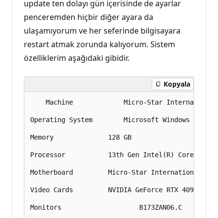
update ten dolayı gün içerisinde de ayarlar
penceremden hiçbir diğer ayara da
ulaşamıyorum ve her seferinde bilgisayara
restart atmak zorunda kalıyorum. Sistem
özelliklerim aşağıdaki gibidir.
Kopyala
    Machine				Micro-Star International Co., Ltd. - Titan GT77HX 13VI 

Operating System		Microsoft Windows 11 Home Single Language (64-bit)  

Memory				128 GB 

Processor			13th Gen Intel(R) Core(TM) i9-13980HX 

Motherboard			Micro-Star International Co., Ltd. - MS-17Q2 

Video Cards			NVIDIA GeForce RTX 4090 Laptop GPU 

Monitors			        B173ZAN06.C  
