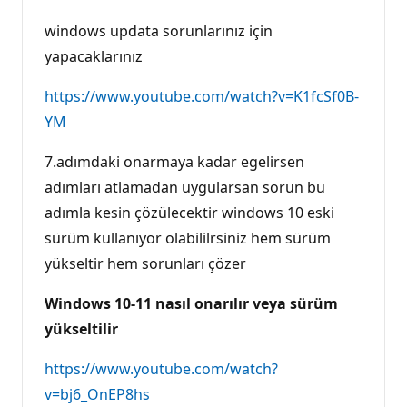
g
ı
windows updata sorunlarınız için
n
l
yapacaklarınız
ı
k
p
https://www.youtube.com/watch?v=K1fcSf0B-
u
YM
a
n
ı
7.adımdaki onarmaya kadar egelirsen
adımları atlamadan uygularsan sorun bu
adımla kesin çözülecektir windows 10 eski
sürüm kullanıyor olabililrsiniz hem sürüm
yükseltir hem sorunları çözer
Windows 10-11 nasıl onarılır veya sürüm
yükseltilir
https://www.youtube.com/watch?
v=bj6_OnEP8hs