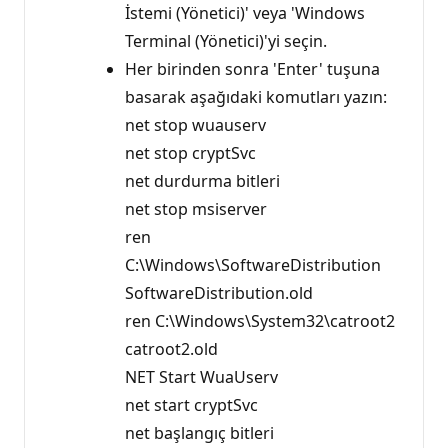
İstemi (Yönetici)' veya 'Windows
Terminal (Yönetici)'yi seçin.
Her birinden sonra 'Enter' tuşuna
basarak aşağıdaki komutları yazın:
net stop wuauserv
net stop cryptSvc
net durdurma bitleri
net stop msiserver
ren
C:\Windows\SoftwareDistribution
SoftwareDistribution.old
ren C:\Windows\System32\catroot2
catroot2.old
NET Start WuaUserv
net start cryptSvc
net başlangıç bitleri