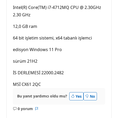
Intel(R) Core(TM) i7-4712MQ CPU @ 2.30GHz
2.30 GHz
12,0 GB ram
64 bit işletim sistemi, x64 tabanlı işlemci
edisyon Windows 11 Pro
sürüm 21H2
İS DERLEMESİ 22000.2482
MSİ CX61 2QC
Bu yanıt yardımcı oldu mu?
Yes
No
0 yorum
Açıklama
Rapor
yok