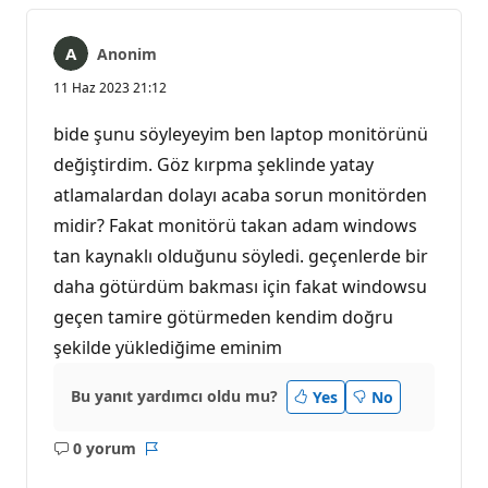
Anonim
11 Haz 2023 21:12
bide şunu söyleyeyim ben laptop monitörünü
değiştirdim. Göz kırpma şeklinde yatay
atlamalardan dolayı acaba sorun monitörden
midir? Fakat monitörü takan adam windows
tan kaynaklı olduğunu söyledi. geçenlerde bir
daha götürdüm bakması için fakat windowsu
geçen tamire götürmeden kendim doğru
şekilde yüklediğime eminim
Bu yanıt yardımcı oldu mu?
Yes
No
0 yorum
Açıklama
Rapor
yok