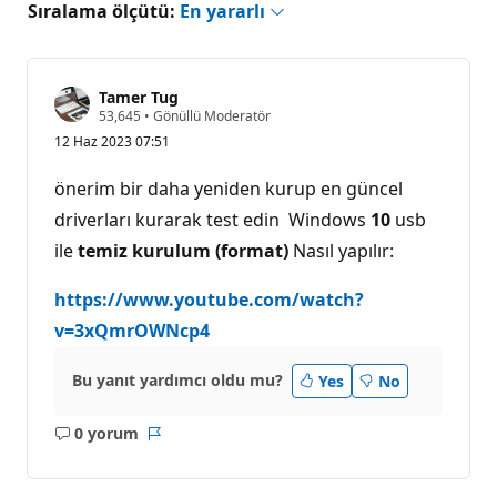
Sıralama ölçütü:
En yararlı
Tamer Tug
S
53,645
•
Gönüllü Moderatör
a
12 Haz 2023 07:51
y
g
ı
önerim bir daha yeniden kurup en güncel
n
l
driverları kurarak test edin Windows
10
usb
ı
ile
temiz kurulum (format)
k
Nasıl yapılır:
p
u
https://www.youtube.com/watch?
a
n
v=3xQmrOWNcp4
ı
Bu yanıt yardımcı oldu mu?
Yes
No
0 yorum
Açıklama
Rapor
yok