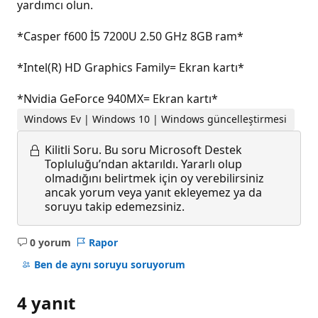
yardımcı olun.
*Casper f600 İ5 7200U 2.50 GHz 8GB ram*
*Intel(R) HD Graphics Family= Ekran kartı*
*Nvidia GeForce 940MX= Ekran kartı*
Windows Ev | Windows 10 | Windows güncelleştirmesi
Kilitli Soru.
Bu soru Microsoft Destek
Topluluğu’ndan aktarıldı. Yararlı olup
olmadığını belirtmek için oy verebilirsiniz
ancak yorum veya yanıt ekleyemez ya da
soruyu takip edemezsiniz.
0 yorum
Rapor
Açıklama
yok
Ben de aynı soruyu soruyorum
4 yanıt