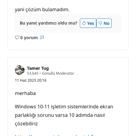
yani çözüm bulamadım.
Bu yanıt yardımcı oldu mu?
Yes
No
0 yorum
Açıklama
Rapor
yok
Tamer Tug
S
53,645
•
Gönüllü Moderatör
a
11 Haz 2023 20:16
y
g
ı
merhaba
n
l
ı
Windows 10-11 işletim sistemlerinde ekran
k
p
parlaklığı sorunu varsa 10 adımda nasıl
u
çözebiliriz
a
n
ı