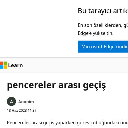
Ana
Bu tarayıcı artı
içeriğe
atla
En son özelliklerden, 
Edge’e yükseltin.
Microsoft Edge'i indir
Learn
pencereler arası geçiş
Anonim
18 Haz 2023 11:37
Pencereler arası geçiş yaparken görev çubuğundaki öni