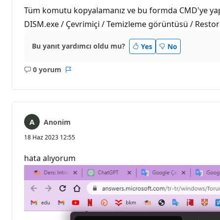
Tüm komutu kopyalamanız ve bu formda CMD'ye yapış
DISM.exe / Çevrimiçi / Temizleme görüntüsü / Resto
Bu yanıt yardımcı oldu mu?
Yes
No
0 yorum
Açıklama
Rapor
yok
Anonim
18 Haz 2023 12:55
hata alıyorum