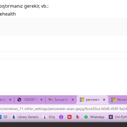
tırmanız gerekir, vb.:
rehealth