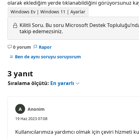
olarak eklediğim yerde tıklanabildiğini görüyorsunu
Windows Ev | Windows 11 | Ayarlar
Kilitli Soru.
Bu soru Microsoft Destek Topluluğu’ndan
takip edemezsiniz.
0 yorum
Rapor
Açıklama
yok
Ben de aynı soruyu soruyorum
3 yanıt
Sıralama ölçütü:
En yararlı
Anonim
19 Haz 2023 07:08
Kullanıcılarımıza yardımcı olmak için çeviri hizmeti kul