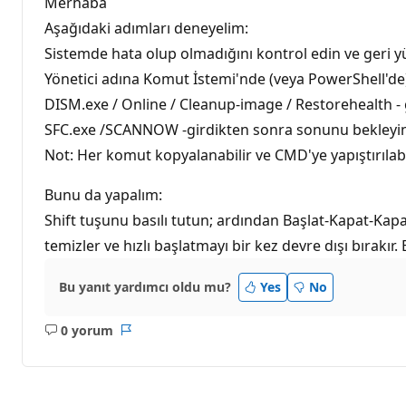
Merhaba
Aşağıdaki adımları deneyelim:
Sistemde hata olup olmadığını kontrol edin ve geri y
Yönetici adına Komut İstemi'nde (veya PowerShell'de) (
DISM.exe / Online / Cleanup-image / Restorehealth -
SFC.exe /SCANNOW -girdikten sonra sonunu bekleyi
Not: Her komut kopyalanabilir ve CMD'ye yapıştırılabi
Bunu da yapalım:
Shift tuşunu basılı tutun; ardından Başlat-Kapat-Kapa
temizler ve hızlı başlatmayı bir kez devre dışı bırakır. 
Bu yanıt yardımcı oldu mu?
Yes
No
0 yorum
Açıklama
Rapor
yok