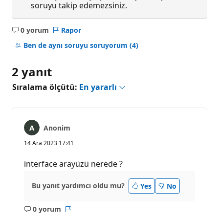
soruyu takip edemezsiniz.
0 yorum
Rapor
Açıklama
yok
Ben de aynı soruyu soruyorum
(4)
2 yanıt
Sıralama ölçütü:
En yararlı
Anonim
14 Ara 2023 17:41
interface arayüzü nerede ?
Bu yanıt yardımcı oldu mu?
Yes
No
0 yorum
Açıklama
Rapor