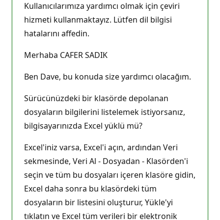
ı
Kullanıcılarımıza yardımcı olmak için çeviri
n
l
hizmeti kullanmaktayız. Lütfen dil bilgisi
ı
hatalarını affedin.
k
p
u
Merhaba CAFER SADIK
a
n
ı
Ben Dave, bu konuda size yardımcı olacağım.
Sürücünüzdeki bir klasörde depolanan
dosyaların bilgilerini listelemek istiyorsanız,
bilgisayarınızda Excel yüklü mü?
Excel'iniz varsa, Excel'i açın, ardından Veri
sekmesinde, Veri Al - Dosyadan - Klasörden'i
seçin ve tüm bu dosyaları içeren klasöre gidin,
Excel daha sonra bu klasördeki tüm
dosyaların bir listesini oluşturur, Yükle'yi
tıklatın ve Excel tüm verileri bir elektronik