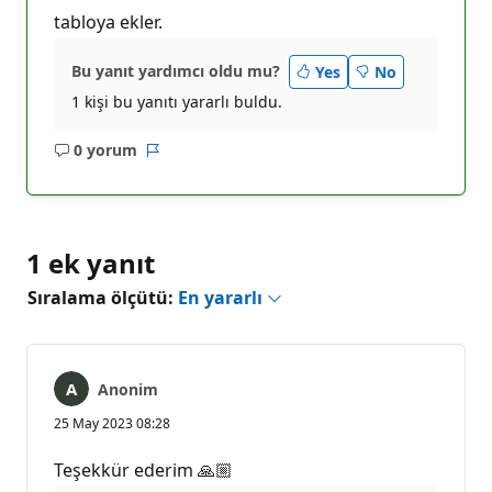
tabloya ekler.
Bu yanıt yardımcı oldu mu?
Yes
No
1 kişi bu yanıtı yararlı buldu.
0 yorum
Açıklama
Rapor
yok
1 ek yanıt
Sıralama ölçütü:
En yararlı
Anonim
25 May 2023 08:28
Teşekkür ederim 🙏🏼