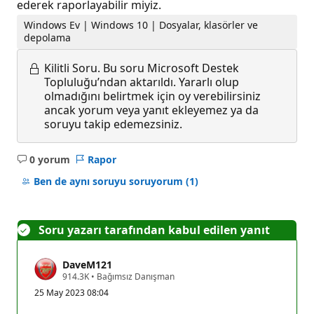
ederek raporlayabilir miyiz.
Windows Ev | Windows 10 | Dosyalar, klasörler ve
depolama
Kilitli Soru.
Bu soru Microsoft Destek
Topluluğu’ndan aktarıldı. Yararlı olup
olmadığını belirtmek için oy verebilirsiniz
ancak yorum veya yanıt ekleyemez ya da
soruyu takip edemezsiniz.
0 yorum
Rapor
Açıklama
yok
Ben de aynı soruyu soruyorum
(1)
Soru yazarı tarafından kabul edilen yanıt
DaveM121
S
914.3K
•
Bağımsız Danışman
a
25 May 2023 08:04
y
g