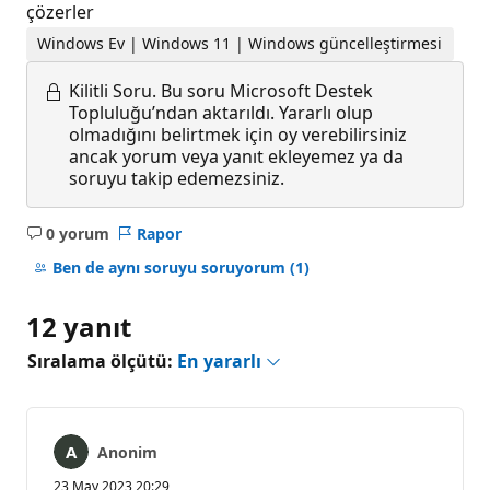
çözerler
Windows Ev | Windows 11 | Windows güncelleştirmesi
Kilitli Soru.
Bu soru Microsoft Destek
Topluluğu’ndan aktarıldı. Yararlı olup
olmadığını belirtmek için oy verebilirsiniz
ancak yorum veya yanıt ekleyemez ya da
soruyu takip edemezsiniz.
0 yorum
Rapor
Açıklama
yok
Ben de aynı soruyu soruyorum
(1)
12 yanıt
Sıralama ölçütü:
En yararlı
Anonim
23 May 2023 20:29