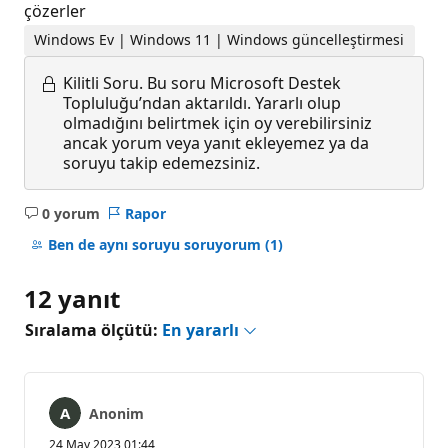
çözerler
Windows Ev | Windows 11 | Windows güncelleştirmesi
Kilitli Soru.
Bu soru Microsoft Destek
Topluluğu’ndan aktarıldı. Yararlı olup
olmadığını belirtmek için oy verebilirsiniz
ancak yorum veya yanıt ekleyemez ya da
soruyu takip edemezsiniz.
0 yorum
Rapor
Açıklama
yok
Ben de aynı soruyu soruyorum
(1)
12 yanıt
Sıralama ölçütü:
En yararlı
Anonim
24 May 2023 01:44