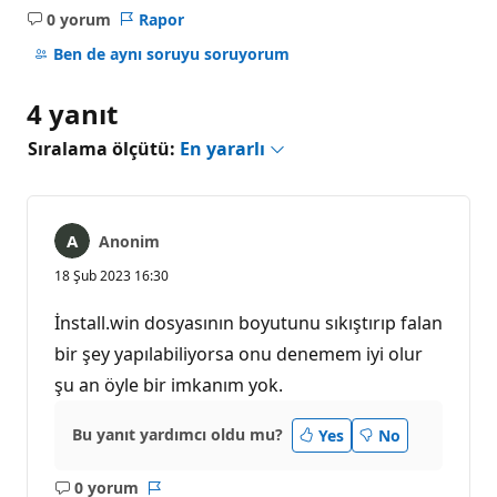
0 yorum
Rapor
Açıklama
yok
Ben de aynı soruyu soruyorum
4 yanıt
Sıralama ölçütü:
En yararlı
Anonim
18 Şub 2023 16:30
İnstall.win dosyasının boyutunu sıkıştırıp falan
bir şey yapılabiliyorsa onu denemem iyi olur
şu an öyle bir imkanım yok.
Bu yanıt yardımcı oldu mu?
Yes
No
0 yorum