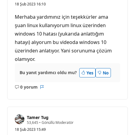
18 Şub 2023 16:10
Merhaba yardımınız için teşekkürler ama
şuan linux kullanıyorum linux üzerinden
windows 10 hatası (yukarıda anlattığım
hatayı) alıyorum bu videoda windows 10
üzerinden anlatıyor. Yani sorunuma çözüm
olamıyor.
Bu yanıt yardımcı oldu mu?
Yes
No
0 yorum
Açıklama
Rapor
yok
Tamer Tug
S
53,645
•
Gönüllü Moderatör
a
18 Şub 2023 15:49
y