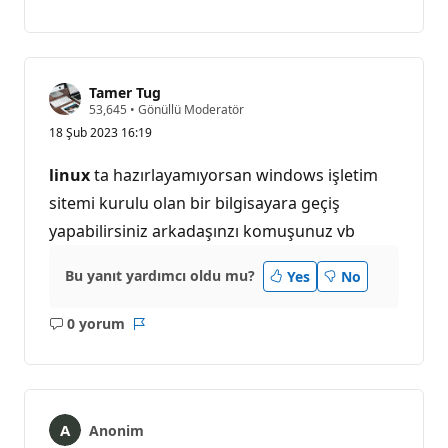
Açıklama
Rapor
yok
Tamer Tug
S
53,645
•
Gönüllü Moderatör
a
18 Şub 2023 16:19
y
g
ı
linux
ta hazırlayamıyorsan windows işletim
n
l
sitemi kurulu olan bir bilgisayara geçiş
ı
yapabilirsiniz arkadaşınzı komuşunuz vb
k
p
u
a
Bu yanıt yardımcı oldu mu?
Yes
No
n
ı
0 yorum
Açıklama
Rapor
yok
Anonim