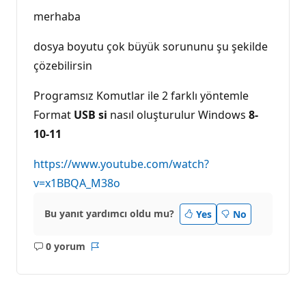
g
ı
merhaba
n
l
ı
dosya boyutu çok büyük sorununu şu şekilde
k
p
çözebilirsin
u
a
Programsız Komutlar ile 2 farklı yöntemle
n
ı
Format
USB si
nasıl oluşturulur Windows
8-
10-11
https://www.youtube.com/watch?
v=x1BBQA_M38o
Bu yanıt yardımcı oldu mu?
Yes
No
0 yorum
Açıklama
Rapor
yok