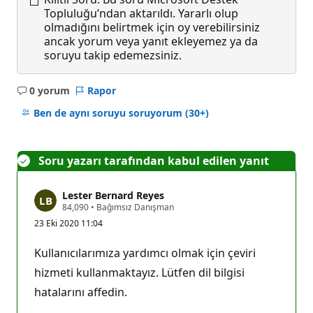
Topluluğu’ndan aktarıldı. Yararlı olup
olmadığını belirtmek için oy verebilirsiniz
ancak yorum veya yanıt ekleyemez ya da
soruyu takip edemezsiniz.
0 yorum
Rapor
Açıklama
yok
Ben de aynı soruyu soruyorum
(30+)
Soru yazarı tarafından kabul edilen yanıt
Lester Bernard Reyes
S
84,090
•
Bağımsız Danışman
a
23 Eki 2020 11:04
y
g
ı
Kullanıcılarımıza yardımcı olmak için çeviri
n
l
hizmeti kullanmaktayız. Lütfen dil bilgisi
ı
hatalarını affedin.
k
p
u