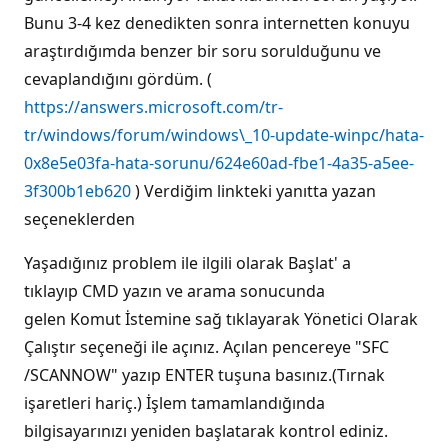
Bunu 3-4 kez denedikten sonra internetten konuyu
araştırdığımda benzer bir soru sorulduğunu ve
cevaplandığını gördüm. (
https://answers.microsoft.com/tr-
tr/windows/forum/windows\_10-update-winpc/hata-
0x8e5e03fa-hata-sorunu/624e60ad-fbe1-4a35-a5ee-
3f300b1eb620
) Verdiğim linkteki yanıtta yazan
seçeneklerden
Yaşadığınız problem ile ilgili olarak Başlat' a
tıklayıp CMD yazın ve arama sonucunda
gelen Komut İstemine sağ tıklayarak Yönetici Olarak
Çalıştır seçeneği ile açınız. Açılan pencereye "SFC
/SCANNOW" yazıp ENTER tuşuna basınız.(Tırnak
işaretleri hariç.) İşlem tamamlandığında
bilgisayarınızı yeniden başlatarak kontrol ediniz.