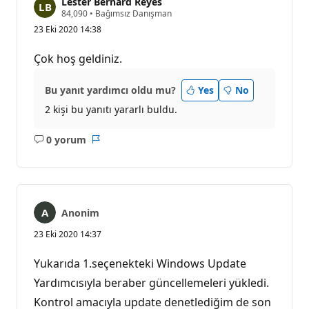
Lester Bernard Reyes
S
84,090
•
Bağımsız Danışman
a
23 Eki 2020 14:38
y
g
ı
Çok hoş geldiniz.
n
l
ı
Bu yanıt yardımcı oldu mu?
Yes
No
k
p
2 kişi bu yanıtı yararlı buldu.
u
a
n
0 yorum
Açıklama
Rapor
ı
yok
Anonim
23 Eki 2020 14:37
Yukarıda 1.seçenekteki Windows Update
Yardımcısıyla beraber güncellemeleri yükledi.
Kontrol amacıyla update denetlediğim de son