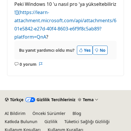
Peki Windows 10 'u nasıl pro 'ya yükseltebiliriz
![](https://learn-
attachment.microsoft.com/api/attachments/6
01e5842-e27d-40f4-8603-e6f9f8c5ab89?
platform=QnA
?
Bu yanıt yardımcı oldu mu?
Yes
No
0 yorum
Açıklama
Rapor
yok
Türkçe
Gizlilik Tercihleriniz
Tema
AI Bildirim
Önceki Sürümler
Blog
Katkıda Bulunun
Gizlilik
Tüketici Sağlığı Gizliliği
Kullanım Koşulları
Kullanım Kuralları