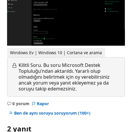
Windows Ev | Windows 10 | Cortana ve arama
Kilitli Soru.
Bu soru Microsoft Destek
Topluluğu’ndan aktarıldı. Yararlı olup
olmadığını belirtmek için oy verebilirsiniz
ancak yorum veya yanıt ekleyemez ya da
soruyu takip edemezsiniz.
0 yorum
Rapor
Açıklama
yok
Ben de aynı soruyu soruyorum
(100+)
2 yanıt