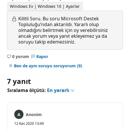
Windows Ev | Windows 10 | Ayarlar
Kilitli Soru.
Bu soru Microsoft Destek
Topluluğu’ndan aktarıldı. Yararlı olup
olmadığını belirtmek için oy verebilirsiniz
ancak yorum veya yanıt ekleyemez ya da
soruyu takip edemezsiniz.
0 yorum
Rapor
Açıklama
yok
Ben de aynı soruyu soruyorum
(9)
7 yanıt
Sıralama ölçütü:
En yararlı
Anonim
12 Kas 2020 13:49