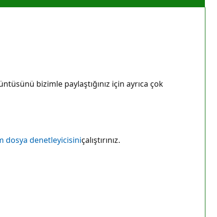
ntüsünü bizimle paylaştığınız için ayrıca çok
m dosya denetleyicisini
çalıştırınız.