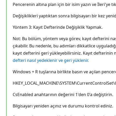
Pencerenin altına plan için bir isim yazın ve İleri'ye tık
Değişiklikleri yaptıktan sonra bilgisayarı bir kez yeni
Yöntem 3: Kayıt Defterinde Değişiklik Yapmak.
Not: Bu bölüm, yöntem veya görev, kayıt defterini nasıl
çıkabilir. Bu nedenle, bu adımları dikkatlice uygulad
kayıt defterini geri yükleyebilirsiniz. Kayıt defterini
defteri nasıl yedeklenir ve geri yüklenir.
Windows + R tuşlarına birlikte basın ve açılan pencer
HKEY_LOCAL_MACHINE\SYSTEM\CurrentControlSet\
CsEnabled anahtarının değerini 1'den 0'a değiştirin.
Bilgisayarı yeniden açınız ve durumu kontrol ediniz.