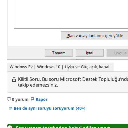
Windows Ev | Windows 10 | Uyku ve Güç açık, kapalı
Kilitli Soru.
Bu soru Microsoft Destek Topluluğu’ndan
takip edemezsiniz.
0 yorum
Rapor
Açıklama
yok
Ben de aynı soruyu soruyorum
(40+)
Soru yazarı tarafından kabul edilen yanıt