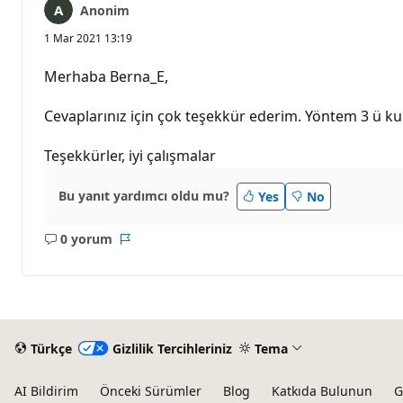
Anonim
1 Mar 2021 13:19
Merhaba Berna_E,
Cevaplarınız için çok teşekkür ederim. Yöntem 3 ü k
Teşekkürler, iyi çalışmalar
Bu yanıt yardımcı oldu mu?
Yes
No
0 yorum
Açıklama
Rapor
yok
Türkçe
Gizlilik Tercihleriniz
Tema
AI Bildirim
Önceki Sürümler
Blog
Katkıda Bulunun
G