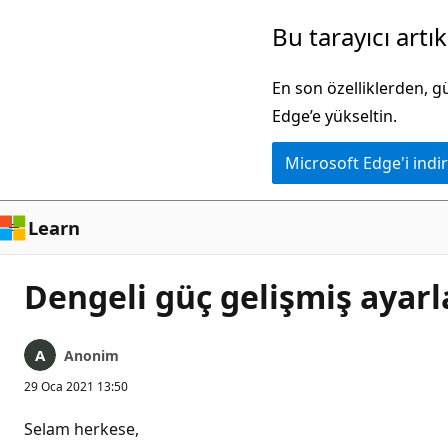
Ana
Bu tarayıcı artı
içeriğe
atla
En son özelliklerden, 
Edge’e yükseltin.
Microsoft Edge'i indir
Learn
Dengeli güç gelişmiş ayarl
Anonim
29 Oca 2021 13:50
Selam herkese,