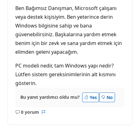
ı
Ben Bağımsız Danışman, Microsoft çalışanı
veya destek kişisiyim. Ben yeterince derin
Windows bilgisine sahip ve bana
güvenebilirsiniz. Başkalarına yardım etmek
benim için bir zevk ve sana yardım etmek için
elimden geleni yapacağım.
PC modeli nedir, tam Windows yapı nedir?
Lütfen sistem gereksinimlerinin alt kısmını
gösterin.
Bu yanıt yardımcı oldu mu?
Yes
No
0 yorum
Açıklama
Rapor
yok