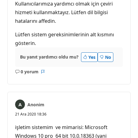
ı
Kullanıcılarımıza yardımcı olmak için çeviri
n
l
hizmeti kullanmaktayız. Lütfen dil bilgisi
ı
hatalarını affedin.
k
p
u
Lütfen sistem gereksinimlerinin alt kısmını
a
n
gösterin.
ı
Bu yanıt yardımcı oldu mu?
Yes
No
0 yorum
Açıklama
Rapor
yok
Anonim
21 Ara 2020 18:36
işletim sistemim ve mimarisi: Microsoft
Windows 10 pro 64 bit 10.0.18363 (yani