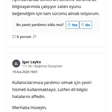
bilgisayarımda çalışıyor zaten oyunu
beğendiğim için tam sürümü almak istiyorum.
Bu yanıt yardımcı oldu mu?
Yes
No
0 yorum
Açıklama
Rapor
yok
Igor Leyko
S
111.5K
•
Bağımsız Danışman
a
19 Ara 2020 19:01
y
g
ı
Kullanıcılarımıza yardımcı olmak için çeviri
n
l
hizmeti kullanmaktayız. Lütfen dil bilgisi
ı
hatalarını affedin.
k
p
u
Merhaba Hüseyin,
a
n