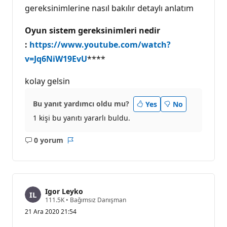
gereksinimlerine nasıl bakılır detaylı anlatım
a
n
ı
Oyun sistem gereksinimleri nedir
:
https://www.youtube.com/watch?
v=Jq6NiW19EvU
****
kolay gelsin
Bu yanıt yardımcı oldu mu?
Yes
No
1 kişi bu yanıtı yararlı buldu.
0 yorum
Açıklama
Rapor
yok
Igor Leyko
S
111.5K
•
Bağımsız Danışman
a
21 Ara 2020 21:54
y
g