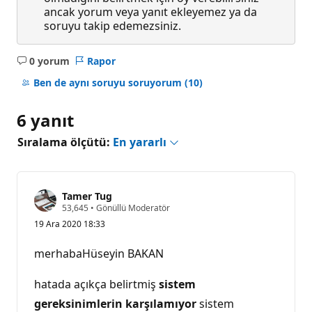
ancak yorum veya yanıt ekleyemez ya da
soruyu takip edemezsiniz.
0 yorum
Rapor
Açıklama
yok
Ben de aynı soruyu soruyorum
(10)
6 yanıt
Sıralama ölçütü:
En yararlı
Tamer Tug
S
53,645
•
Gönüllü Moderatör
a
19 Ara 2020 18:33
y
g
ı
merhabaHüseyin BAKAN
n
l
ı
hatada açıkça belirtmiş
sistem
k
p
gereksinimlerin karşılamıyor
sistem
u