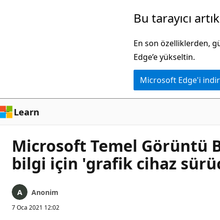
Ana
Bu tarayıcı artı
içeriğe
atla
En son özelliklerden, 
Edge’e yükseltin.
Microsoft Edge'i indir
Learn
Microsoft Temel Görüntü Ba
bilgi için 'grafik cihaz sür
Anonim
7 Oca 2021 12:02