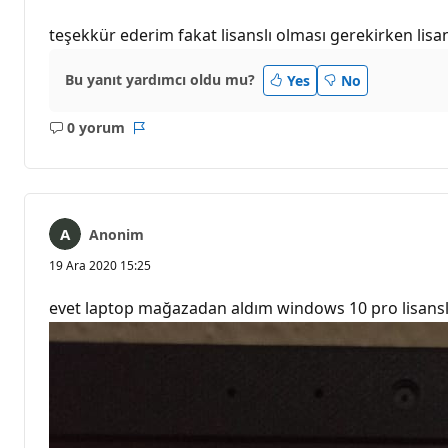
teşekkür ederim fakat lisanslı olması gerekirken lis
Bu yanıt yardımcı oldu mu?
Yes
No
0 yorum
Açıklama
Rapor
yok
Anonim
19 Ara 2020 15:25
evet laptop mağazadan aldım windows 10 pro lisanslı