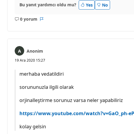
p
Bu yanıt yardımcı oldu mu?
Yes
No
u
a
n
0 yorum
ı
Açıklama
Rapor
yok
Anonim
19 Ara 2020 15:27
merhaba vedatildiri
sorununuzla ilgili olarak
orjinalleştirme sorunuz varsa neler yapabiliriz
https://www.youtube.com/watch?v=GaO_ph-e
kolay gelsin