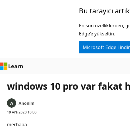
Ana
Bu tarayıcı artı
içeriğe
atla
En son özelliklerden, 
Edge’e yükseltin.
Microsoft Edge'i indir
Learn
windows 10 pro var fakat h
Anonim
19 Ara 2020 10:00
merhaba