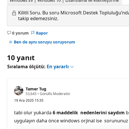
Windows Ev | Windows 10 | Lisanslama ve etkinleştirme
Kilitli Soru.
Bu soru Microsoft Destek Topluluğu’ndan
takip edemezsiniz.
0 yorum
Rapor
Açıklama
yok
Ben de aynı soruyu soruyorum
10 yanıt
Sıralama ölçütü:
En yararlı
Tamer Tug
S
53,645
•
Gönüllü Moderatör
a
19 Ara 2020 15:35
y
g
ı
tabi olur yukarda
6 maddelik nedenlerini saydım
bi
n
l
uygulayın daha önce windows orjinal ise sorununuz çöz
ı
k