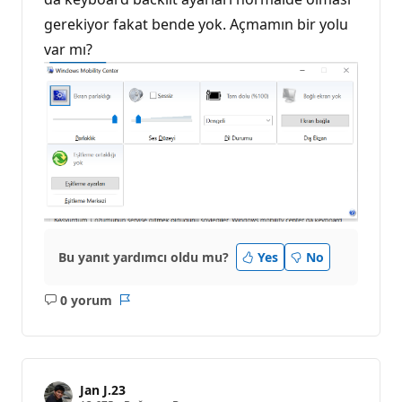
gerekiyor fakat bende yok. Açmamın bir yolu
var mı?
Bu yanıt yardımcı oldu mu?
Yes
No
0 yorum
Açıklama
Rapor
yok
Jan J.23