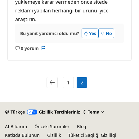
yüklemeye karar vermeden önce sitede
reklamı yapılan herhangi bir ürünü iyice
araştırın.
Bu yanıt yardımcı oldu mu?
Yes
No
0 yorum
Açıklama
Rapor
yok
1
2
Türkçe
Gizlilik Tercihleriniz
Tema
AI Bildirim
Önceki Sürümler
Blog
Katkıda Bulunun
Gizlilik
Tüketici Sağlığı Gizliliği