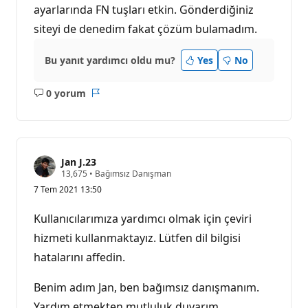
ayarlarında FN tuşları etkin. Gönderdiğiniz
siteyi de denedim fakat çözüm bulamadım.
Bu yanıt yardımcı oldu mu?
Yes
No
0 yorum
Açıklama
Rapor
yok
Jan J.23
S
13,675
•
Bağımsız Danışman
a
7 Tem 2021 13:50
y
g
ı
Kullanıcılarımıza yardımcı olmak için çeviri
n
l
hizmeti kullanmaktayız. Lütfen dil bilgisi
ı
hatalarını affedin.
k
p
u
Benim adım Jan, ben bağımsız danışmanım.
a
n
Yardım etmekten mutluluk duyarım.
ı