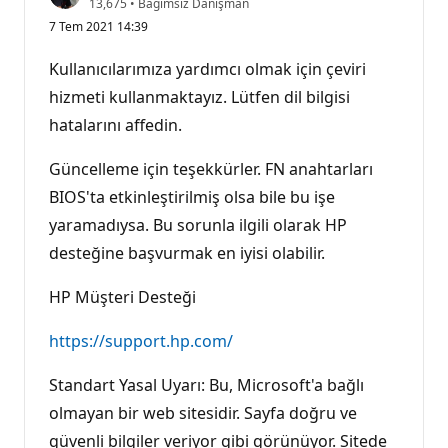
S
13,675
•
Bağımsız Danışman
a
7 Tem 2021 14:39
y
g
ı
Kullanıcılarımıza yardımcı olmak için çeviri
n
l
hizmeti kullanmaktayız. Lütfen dil bilgisi
ı
hatalarını affedin.
k
p
u
Güncelleme için teşekkürler. FN anahtarları
a
n
BIOS'ta etkinleştirilmiş olsa bile bu işe
ı
yaramadıysa. Bu sorunla ilgili olarak HP
desteğine başvurmak en iyisi olabilir.
HP Müşteri Desteği
https://support.hp.com/
Standart Yasal Uyarı: Bu, Microsoft'a bağlı
olmayan bir web sitesidir. Sayfa doğru ve
güvenli bilgiler veriyor gibi görünüyor. Sitede