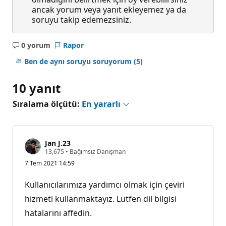
ancak yorum veya yanıt ekleyemez ya da
soruyu takip edemezsiniz.
0 yorum
Rapor
Açıklama
yok
Ben de aynı soruyu soruyorum
(5)
10 yanıt
Sıralama ölçütü:
En yararlı
Jan J.23
S
13,675
•
Bağımsız Danışman
a
7 Tem 2021 14:59
y
g
ı
Kullanıcılarımıza yardımcı olmak için çeviri
n
l
hizmeti kullanmaktayız. Lütfen dil bilgisi
ı
hatalarını affedin.
k
p