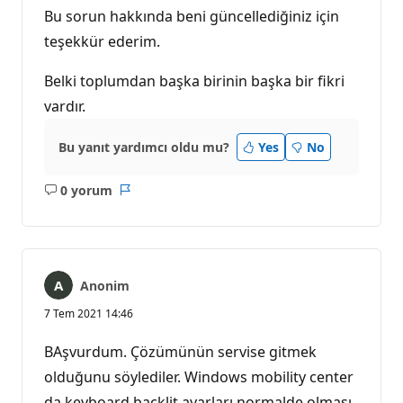
u
Bu sorun hakkında beni güncellediğiniz için
a
n
teşekkür ederim.
ı
Belki toplumdan başka birinin başka bir fikri
vardır.
Bu yanıt yardımcı oldu mu?
Yes
No
0 yorum
Açıklama
Rapor
yok
Anonim
7 Tem 2021 14:46
BAşvurdum. Çözümünün servise gitmek
olduğunu söylediler. Windows mobility center
da keyboard backlit ayarları normalde olması