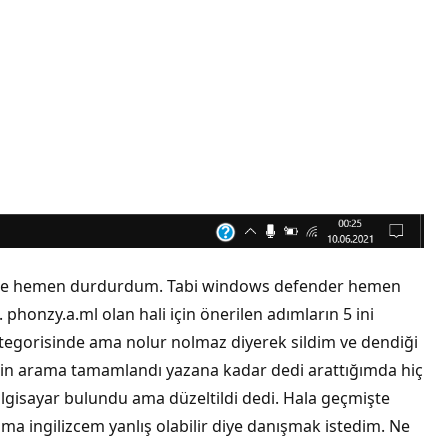
ben de hemen durdurdum. Tabi windows defender hemen
 phonzy.a.ml olan hali için önerilen adımların 5 ini
egorisinde ama nolur nolmaz diyerek sildim ve dendiği
ı silin arama tamamlandı yazana kadar dedi arattığımda hiç
lgisayar bulundu ama düzeltildi dedi. Hala geçmişte
a ingilizcem yanlış olabilir diye danışmak istedim. Ne