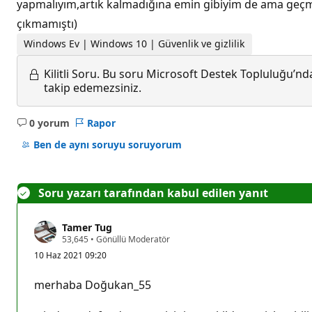
yapmalıyım,artık kalmadığına emin gibiyim de ama geçmi
çıkmamıştı)
Windows Ev | Windows 10 | Güvenlik ve gizlilik
Kilitli Soru.
Bu soru Microsoft Destek Topluluğu’ndan
takip edemezsiniz.
0 yorum
Rapor
Açıklama
yok
Ben de aynı soruyu soruyorum
Soru yazarı tarafından kabul edilen yanıt
Tamer Tug
S
53,645
•
Gönüllü Moderatör
a
10 Haz 2021 09:20
y
g
ı
merhaba Doğukan_55
n
l
ı