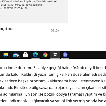
rken ama inme durumu 3 saniye geçtiği halde 0/4mb deydi 
mda kaldı. Kaldırıldı yazısı tam çıkarken düzeltilemedi dedi.
k sadece başka programı kaldırmamı istedi istenmeyen kat
 çıkmadı. Bir sitede bilgisayarda trojan diye aratın çıkanlar
 adımlarına). En son ise bozuk dosya taraması yaptım ve bi
n indirmenizi sağlayacak yazan bi link vermiş sonda ise am