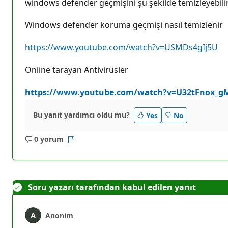
windows defender geçmişini şu şekilde temizleyebili
k
p
u
Windows defender koruma geçmişi nasıl temizlenir
a
n
ı
https://www.youtube.com/watch?v=USMDs4gIj5U
Online tarayan Antivirüsler
https://www.youtube.com/watch?v=U32tFnox_g
Bu yanıt yardımcı oldu mu?
Yes
No
0 yorum
Açıklama
Rapor
yok
Soru yazarı tarafından kabul edilen yanıt
Anonim