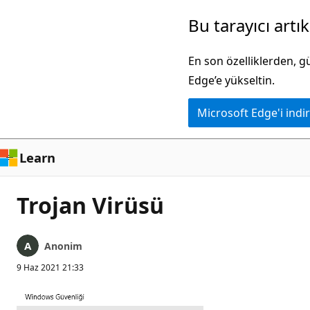
Ana
Bu tarayıcı artı
içeriğe
atla
En son özelliklerden, 
Edge’e yükseltin.
Microsoft Edge'i indir
Learn
Trojan Virüsü
Anonim
9 Haz 2021 21:33