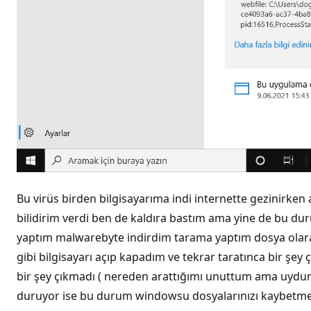
Bu virüs birden bilgisayarıma indi internette gezini
bilidirim verdi ben de kaldıra bastım ama yine de bu duru
yaptım malwarebyte indirdim tarama yaptım dosya olara
gibi bilgisayarı açıp kapadım ve tekrar taratınca bir şey
bir şey çıkmadı ( nereden arattığımı unuttum ama uydum
duruyor ise bu durum windowsu dosyalarınızı kaybetmede