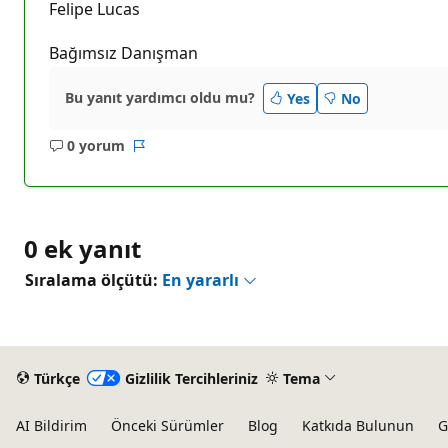
Felipe Lucas
Bağımsız Danışman
Bu yanıt yardımcı oldu mu?
Yes
No
0 yorum
Açıklama
Rapor
yok
0 ek yanıt
Sıralama ölçütü:
En yararlı
Türkçe
Gizlilik Tercihleriniz
Tema
AI Bildirim
Önceki Sürümler
Blog
Katkıda Bulunun
G