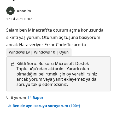
Anonim
17 Eki 2021 10:07
Selam ben Minecraft’ta oturum açma konusunda
sıkıntı yaşıyorum. Oturum aç tuşuna basıyorum
ancak Hata veriyor Error Code:Tecarotta
Windows Ev | Windows 10 | Oyun
Kilitli Soru.
Bu soru Microsoft Destek
Topluluğu’ndan aktarıldı. Yararlı olup
olmadığını belirtmek için oy verebilirsiniz
ancak yorum veya yanıt ekleyemez ya da
soruyu takip edemezsiniz.
0 yorum
Rapor
Açıklama
yok
Ben de aynı soruyu soruyorum
(100+)