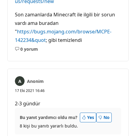
us/requests/new
Son zamanlarda Minecraft ile ilgili bir sorun
vardı ama buradan
"
https://bugs.mojang.com/browse/MCPE-
142234&quot
; gibi temizlendi
0 yorum
Açıklama
yok
Anonim
17 Eki 2021 16:46
2-3 gündür
Bu yanıt yardımcı oldu mu?
Yes
No
8 kişi bu yanıtı yararlı buldu.